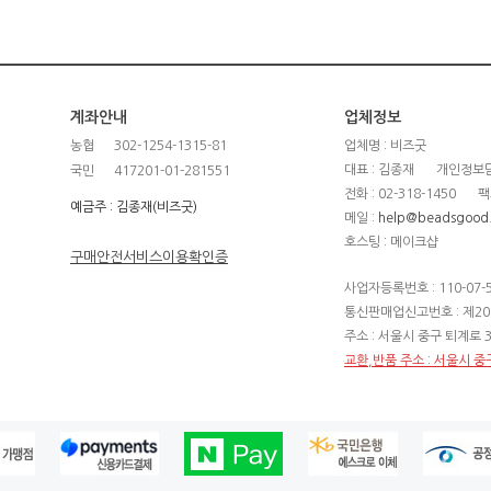
계좌안내
업체정보
농협
302-1254-1315-81
업체명 : 비즈굿
대표 : 김종재
개인정보담
국민
417201-01-281551
전화 : 02-318-1450
팩
예금주 : 김종재(비즈굿)
메일 :
help@beadsgood
호스팅 : 메이크샵
구매안전서비스이용확인증
사업자등록번호 : 110-07-
통신판매업신고번호 : 제20
주소 : 서울시 중구 퇴계로 3
교환,반품 주소 : 서울시 중