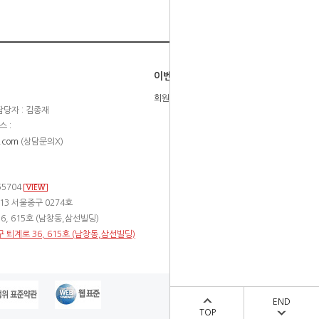
이벤트
회원등급제
당자 : 김종재
스 :
.com
(상담문의X)
55704
VIEW
13 서울중구 0274호
6, 615호 (남창동,삼선빌딩)
구 퇴계로 36, 615호 (남창동,삼선빌딩)
END
TOP