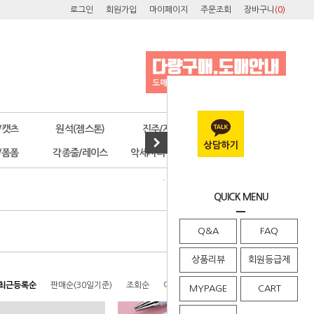
로그인
회원가입
마이페이지
주문조회
장바구니
(
0
)
/캣츠
원석(젬스톤)
진주/자개
오스트리아
/폼폼
각종줄/레이스
악세사리부자재
공구/포장
· HOME
>
{ 볼꾸 }
>
볼펜/볼펜대
QUICK MENU
Q&A
FAQ
상품리뷰
회원등급제
최근등록순
판매순(30일기준)
조회순
이름순
높은가격순
낮은가격순
MYPAGE
CART