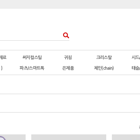
재료
써지컬스틸
귀침
크리스탈
시드
 }
파츠/스마트톡
은제품
체인(chain)
태슬