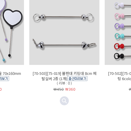
거울 70x160mm
[70-503][75-019] 볼펜대 키링대 8cm 메
[70-502][7
탈실버 2종 (1개)
팅 6colo
( 리뷰 : 0 )
0
￦450
￦
360