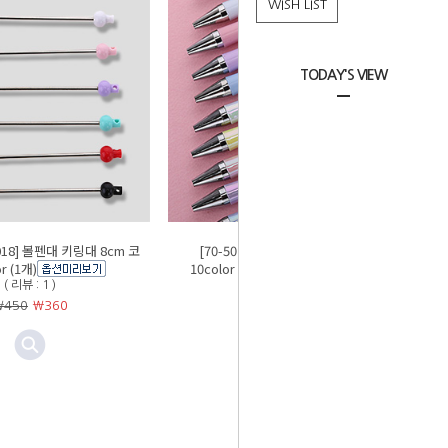
WISH LIST
TODAY'S VIEW
5-018] 볼펜대 키링대 8cm 코
[70-501][75-017] DIY볼펜 15cm
r (1개)
10color 단색/AB (1개) {볼펜꾸미기}
( 리뷰 : 1 )
( 리뷰 : 0 )
￦450
￦
360
￦500
￦
400