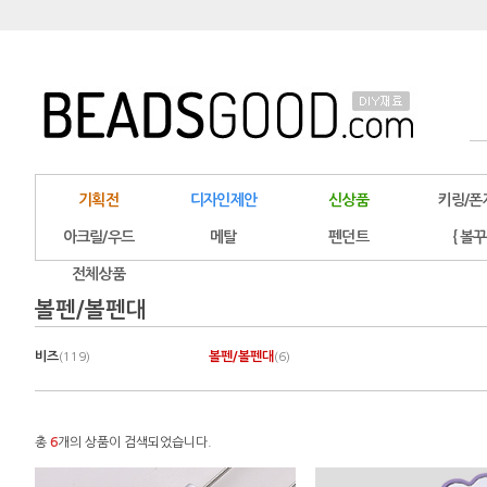
기획전
디자인제안
신상품
키링/폰
아크릴/우드
메탈
펜던트
{ 볼꾸
전체상품
볼펜/볼펜대
비즈
볼펜/볼펜대
(119)
(6)
총
6
개의 상품이 검색되었습니다.