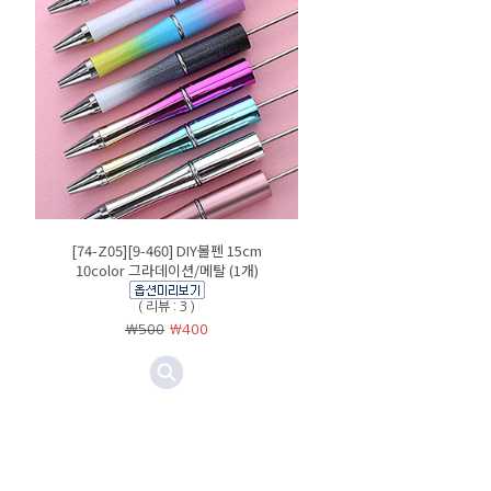
[74-Z05][9-460] DIY볼펜 15cm
10color 그라데이션/메탈 (1개)
( 리뷰 : 3 )
￦500
￦
400