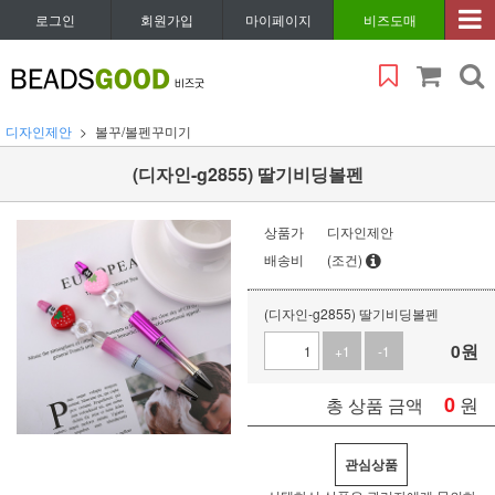
로그인
회원가입
마이페이지
비즈도매
디자인제안
볼꾸/볼펜꾸미기
(디자인-g2855) 딸기비딩볼펜
상품가
디자인제안
배송비
(조건)
(디자인-g2855) 딸기비딩볼펜
0
원
+1
-1
0
원
총 상품 금액
관심상품