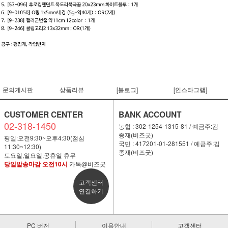
문의게시판
상품리뷰
[블로그]
[인스타그램]
CUSTOMER CENTER
BANK ACCOUNT
02-318-1450
농협 : 302-1254-1315-81 / 예금주:김
종재(비즈굿)
평일:오전9:30~오후4:30(점심
국민 : 417201-01-281551 / 예금주:김
11:30~12:30)
종재(비즈굿)
토요일,일요일,공휴일 휴무
당일발송마감 오전10시
카톡@비즈굿
고객센터
연결하기
PC 버전
이용안내
고객센터