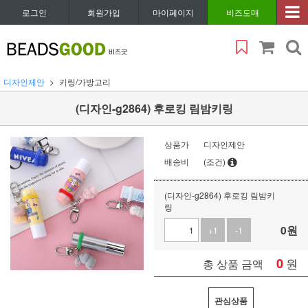
로그인
회원가입
마이페이지
비즈도매
디자인제안
키링/가방고리
(디자인-g2864) 후로킹 림밤키링
상품가
디자인제안
배송비
(조건)
(디자인-g2864) 후로킹 림밤키
링
0
원
+1
-1
0
원
총 상품 금액
관심상품