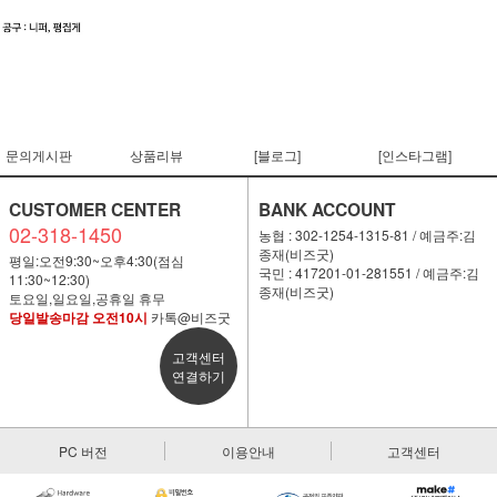
문의게시판
상품리뷰
[블로그]
[인스타그램]
CUSTOMER CENTER
BANK ACCOUNT
02-318-1450
농협 : 302-1254-1315-81 / 예금주:김
종재(비즈굿)
평일:오전9:30~오후4:30(점심
국민 : 417201-01-281551 / 예금주:김
11:30~12:30)
종재(비즈굿)
토요일,일요일,공휴일 휴무
당일발송마감 오전10시
카톡@비즈굿
고객센터
연결하기
PC 버전
이용안내
고객센터