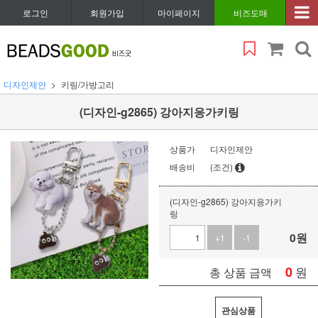
로그인
회원가입
마이페이지
비즈도매
디자인제안
키링/가방고리
(디자인-g2865) 강아지응가키링
상품가
디자인제안
배송비
(조건)
(디자인-g2865) 강아지응가키
링
0
원
+1
-1
0
원
총 상품 금액
관심상품