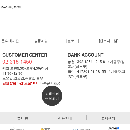
문의게시판
상품리뷰
[블로그]
[인스타그램]
CUSTOMER CENTER
BANK ACCOUNT
02-318-1450
농협 : 302-1254-1315-81 / 예금주:김
종재(비즈굿)
평일:오전9:30~오후4:30(점심
국민 : 417201-01-281551 / 예금주:김
11:30~12:30)
종재(비즈굿)
토요일,일요일,공휴일 휴무
당일발송마감 오전10시
카톡@비즈굿
고객센터
연결하기
PC 버전
이용안내
고객센터