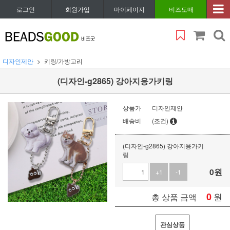
로그인
회원가입
마이페이지
비즈도매
디자인제안
키링/가방고리
(디자인-g2865) 강아지응가키링
상품가
디자인제안
배송비
(조건)
(디자인-g2865) 강아지응가키
링
0
원
+1
-1
0
원
총 상품 금액
관심상품