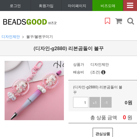
로그인
회원가입
마이페이지
비즈도매
디자인제안
볼꾸/볼펜꾸미기
(디자인-g2880) 리본곰돌이 볼꾸
상품가
디자인제안
배송비
(조건)
(디자인-g2880) 리본곰돌이 볼
꾸
0
원
+1
-1
0
원
총 상품 금액
관심상품