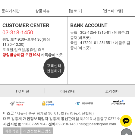
문의게시판
상품리뷰
[블로그]
[인스타그램]
CUSTOMER CENTER
BANK ACCOUNT
02-318-1450
농협 : 302-1254-1315-81 / 예금주:김
종재(비즈굿)
평일:오전9:30~오후4:30(점심
국민 : 417201-01-281551 / 예금주:김
11:30~12:30)
종재(비즈굿)
토요일,일요일,공휴일 휴무
당일발송마감 오전10시
카톡@비즈굿
고객센터
연결하기
PC 버전
이용안내
고객센터
비즈굿
/ 서울시 중구 퇴계로 36, 615호 (남창동,삼선빌딩)
대표
김종재
개인정보책임자
김종재
통신판매업
제2013 서울중구 0274호
사업자번호
110-07-55704 /
전화
02-318-1450 help@beadsgood.com
이용약관
개인정보취급방침