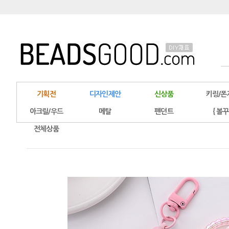
기획전
디자인제안
신상품
키링/폰
아크릴/우드
메탈
펜던트
{ 볼꾸
전체상품