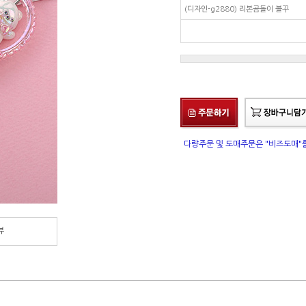
(디자인-g2880) 리본곰돌이 볼꾸
다량주문 및 도매주문은 "비즈도매
뷰