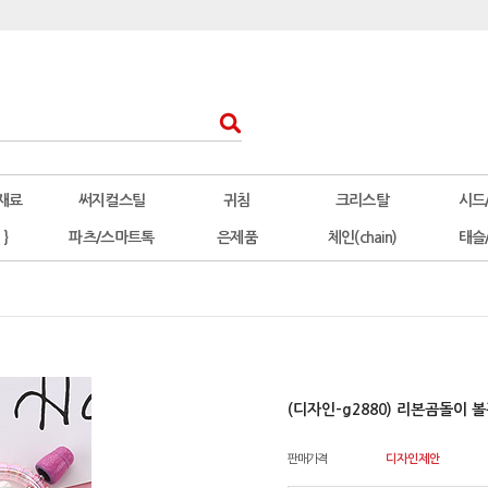
재료
써지컬스틸
귀침
크리스탈
시드
 }
파츠/스마트톡
은제품
체인(chain)
태슬
(디자인-g2880) 리본곰돌이 
판매가격
디자인제안