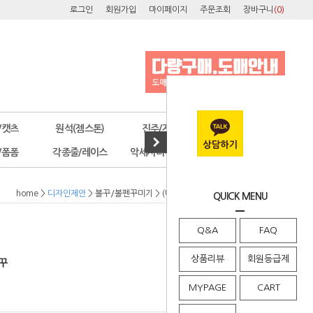
로그인
회원가입
마이페이지
주문조회
장바구니
(
0
)
/캣츠
원석(젬스톤)
진주/자개
오스트리아
/폼폼
각종줄/레이스
악세사리부자재
공구/포장
home
>
디자인제안
>
볼꾸/볼펜꾸미기
> (디자인-g2880) 리본곰돌이 볼꾸
QUICK MENU
Q&A
FAQ
상품리뷰
회원등급제
볼꾸
MYPAGE
CART