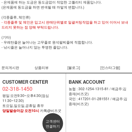
- 은제품에 하는 도금은 동도금없이 작업한 고퀄리티 제품입니다.
(은제품에 동도금을 하면 변색될 때 까맣게 변합니다.)
(각종줄류, 체인류)
- 각종줄류 및 체인은 입고시 판매단위별로 일괄커팅작업을 하고 있어 이어서 보내
드리지 못하는 점 양해 부탁드립니다.
(기타)
- 우레탄줄은 늘어나는 고무줄로 원석팔찌줄에 적합합니다.
- 낚시줄은 늘어나지 않는 투명한 줄입니다.
문의게시판
상품리뷰
[블로그]
[인스타그램]
CUSTOMER CENTER
BANK ACCOUNT
02-318-1450
농협 : 302-1254-1315-81 / 예금주:김
종재(비즈굿)
평일:오전9:30~오후4:30(점심
국민 : 417201-01-281551 / 예금주:김
11:30~12:30)
종재(비즈굿)
토요일,일요일,공휴일 휴무
당일발송마감 오전10시
카톡@비즈굿
고객센터
연결하기