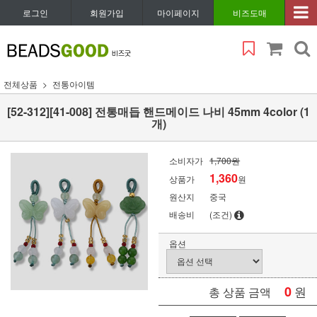
로그인
회원가입
마이페이지
비즈도매
전체상품
전통아이템
[52-312][41-008] 전통매듭 핸드메이드 나비 45mm 4color (1
개)
소비자가
1,700원
1,360
상품가
원
원산지
중국
배송비
(조건)
옵션
0
원
총 상품 금액