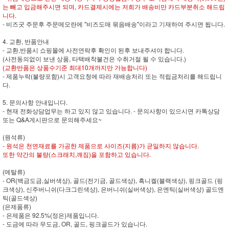
는 빼고 입금해주시면 되며, 카드결제시에는 저희가 배송비만 카드부분취소 해드립
니다.
- 비즈굿 주문후 주문메모란에 "비즈도매 묶음배송"이라고 기재하여 주시면 됩니다.
4. 교환, 반품안내
- 교환,반품시 쇼핑몰에 사전연락후 확인이 된후 보내주셔야 합니다.
(사전동의없이 보낸 상품, 타택배착불건은 수취거절 될 수 있습니다.)
(교환반품은 상품수기준 최대10개까지만 가능합니다)
- 제품누락(불량포함)시 고객요청에 따라 재배송처리 또는 적립금처리를 해드립니
다.
5. 문의사항 안내입니다.
- 현재 전화상담업무는 하고 있지 않고 있습니다. - 문의사항이 있으시면 카톡상담
또는 Q&A게시판으로 문의해주세요~
(원석류)
- 원석은 천연재료를 가공한 제품으로 사이즈(지름)가 균일하지 않습니다.
또한 약간의 불량(스크래치,깨짐)을 포함하고 있습니다.
(메탈류)
- OR(백금도금,실버색상), 골드(전기금, 골드색상), 흑니켈(블랙색상), 핑크골드 (핑
크색상), 신주버니쉬(다크그린색상), 은버니쉬(실버색상), 은엔틱(실버색상) 골드엔
틱(골드색상)
(은제품류)
- 은제품은 92.5%(정은)제품입니다.
- 도금에 따라 무도금, OR, 골드, 핑크골드가 있습니다.