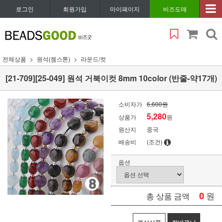
로그인
회원가입
마이페이지
비즈도매
전체상품
원석(젬스톤)
라운드/컷
[21-709][25-049] 원석 거북이컷 8mm 10color (반줄-약17개)
소비자가
6,600원
5,280
상품가
원
원산지
중국
배송비
(조건)
옵션
0
원
총 상품 금액