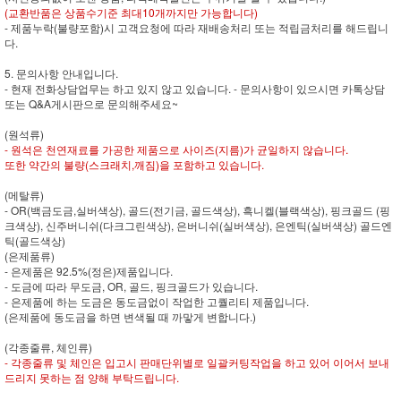
(교환반품은 상품수기준 최대10개까지만 가능합니다)
- 제품누락(불량포함)시 고객요청에 따라 재배송처리 또는 적립금처리를 해드립니
다.
5. 문의사항 안내입니다.
- 현재 전화상담업무는 하고 있지 않고 있습니다. - 문의사항이 있으시면 카톡상담
또는 Q&A게시판으로 문의해주세요~
(원석류)
- 원석은 천연재료를 가공한 제품으로 사이즈(지름)가 균일하지 않습니다.
또한 약간의 불량(스크래치,깨짐)을 포함하고 있습니다.
(메탈류)
- OR(백금도금,실버색상), 골드(전기금, 골드색상), 흑니켈(블랙색상), 핑크골드 (핑
크색상), 신주버니쉬(다크그린색상), 은버니쉬(실버색상), 은엔틱(실버색상) 골드엔
틱(골드색상)
(은제품류)
- 은제품은 92.5%(정은)제품입니다.
- 도금에 따라 무도금, OR, 골드, 핑크골드가 있습니다.
- 은제품에 하는 도금은 동도금없이 작업한 고퀄리티 제품입니다.
(은제품에 동도금을 하면 변색될 때 까맣게 변합니다.)
(각종줄류, 체인류)
- 각종줄류 및 체인은 입고시 판매단위별로 일괄커팅작업을 하고 있어 이어서 보내
드리지 못하는 점 양해 부탁드립니다.