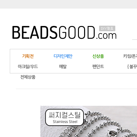
기획전
디자인제안
신상품
키링/폰
아크릴/우드
메탈
펜던트
{ 볼꾸
전체상품