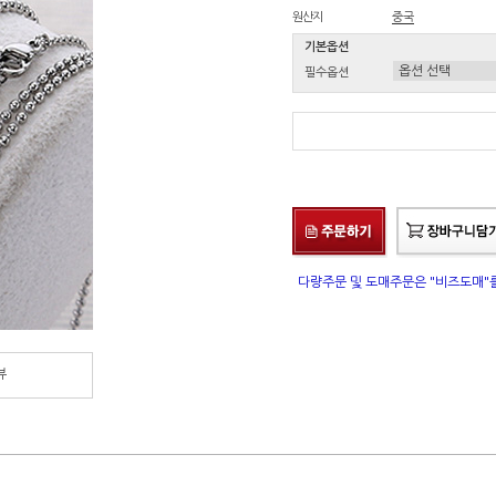
원산지
중국
기본옵션
필수옵션
다량주문 및 도매주문은 "비즈도매
뷰