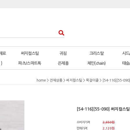
재료
써지컬스틸
귀침
크리스탈
시드
 }
파츠/스마트톡
은제품
체인(chain)
태슬
home
>
전체상품
>
써지컬스틸
>
목걸이줄
> [54-116][55-
[54-116][55-090] 써지컬
소비자가격
2,650원
판매가격
2,120원