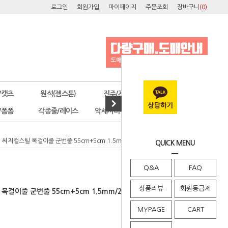
로그인
회원가입
마이페이지
주문조회
장바구니
(
0
)
/캣츠
원석(젬스톤)
진주/자개
오스트리아
/폼폼
각종줄/레이스
악세사리부자재
공구/포장
090] 써지컬스틸 목걸이줄 군번줄 55cm+5cm 1.5mm/2mm/2.4mm 무도금 (1개)
QUICK MENU
Q&A
FAQ
상품리뷰
회원등급제
스틸 목걸이줄 군번줄 55cm+5cm 1.5mm/2mm/2.4mm 무도금 (1개)
MYPAGE
CART