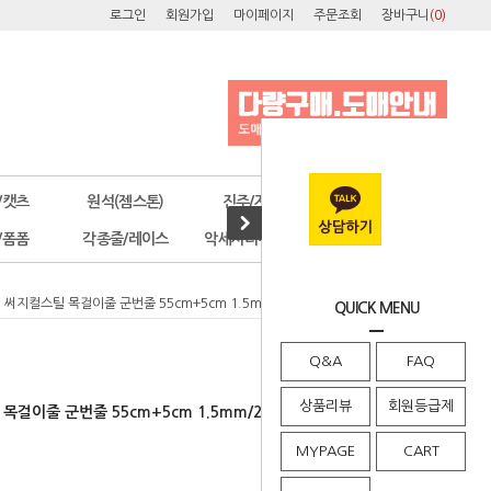
로그인
회원가입
마이페이지
주문조회
장바구니
(
0
)
/캣츠
원석(젬스톤)
진주/자개
오스트리아
/폼폼
각종줄/레이스
악세사리부자재
공구/포장
090] 써지컬스틸 목걸이줄 군번줄 55cm+5cm 1.5mm/2mm/2.4mm 무도금 (1개)
QUICK MENU
Q&A
FAQ
상품리뷰
회원등급제
스틸 목걸이줄 군번줄 55cm+5cm 1.5mm/2mm/2.4mm 무도금 (1개)
MYPAGE
CART