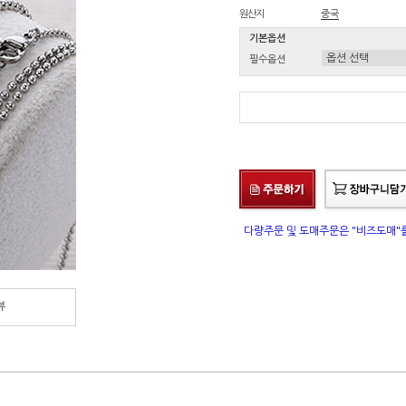
원산지
중국
기본옵션
필수옵션
다량주문 및 도매주문은 "비즈도매
뷰