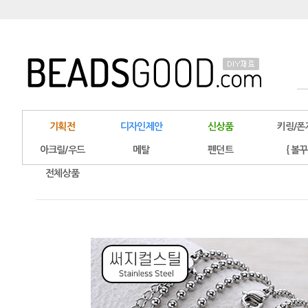
기획전
디자인제안
신상품
키링/폰
아크릴/우드
메탈
펜던트
{ 볼꾸
전체상품