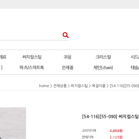
재료
써지컬스틸
귀침
크리스탈
시드
 }
파츠/스마트톡
은제품
체인(chain)
태슬
home
>
전체상품
>
써지컬스틸
>
목걸이줄
> [54-116][55-
[54-116][55-090] 써지컬
소비자가격
2,650원
판매가격
2,120원