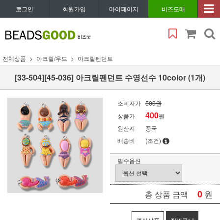
로그인
회원가입
마이페이지
비즈도매
전체상품
아크릴/우드
아크릴펜던트
[33-504][45-036] 아크릴펜던트 수영선수 10color (1개)
소비자가
500원
400
상품가
원
원산지
중국
배송비
(조건)
필수옵션
0
원
총 상품 금액