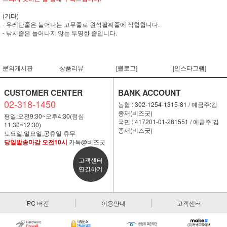
(기타)
- 우레탄줄은 늘어나는 고무줄로 원석팔찌줄에 적합합니다.
- 낚시줄은 늘어나지 않는 투명한 줄입니다.
문의게시판
상품리뷰
[블로그]
[인스타그램]
CUSTOMER CENTER
BANK ACCOUNT
02-318-1450
농협 : 302-1254-1315-81 / 예금주:김
종재(비즈굿)
평일:오전9:30~오후4:30(점심
국민 : 417201-01-281551 / 예금주:김
11:30~12:30)
종재(비즈굿)
토요일,일요일,공휴일 휴무
당일발송마감 오전10시
카톡@비즈굿
고객센터
연결하기
PC 버전
이용안내
고객센터