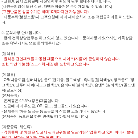
- 교환,반품시 쇼핑몰에 사전연락후 확인이 된후 보내주셔야 합니다.
(사전동의없이 보낸 상품, 타택배착불건은 수취거절 될 수 있습니다.)
(교환반품은 상품수기준 최대10개까지만 가능합니다)
- 제품누락(불량포함)시 고객요청에 따라 재배송처리 또는 적립금처리를 해드립니
다.
5. 문의사항 안내입니다.
- 현재 전화상담업무는 하고 있지 않고 있습니다. - 문의사항이 있으시면 카톡상담
또는 Q&A게시판으로 문의해주세요~
(원석류)
- 원석은 천연재료를 가공한 제품으로 사이즈(지름)가 균일하지 않습니다.
또한 약간의 불량(스크래치,깨짐)을 포함하고 있습니다.
(메탈류)
- OR(백금도금,실버색상), 골드(전기금, 골드색상), 흑니켈(블랙색상), 핑크골드 (핑
크색상), 신주버니쉬(다크그린색상), 은버니쉬(실버색상), 은엔틱(실버색상) 골드엔
틱(골드색상)
(은제품류)
- 은제품은 92.5%(정은)제품입니다.
- 도금에 따라 무도금, OR, 골드, 핑크골드가 있습니다.
- 은제품에 하는 도금은 동도금없이 작업한 고퀄리티 제품입니다.
(은제품에 동도금을 하면 변색될 때 까맣게 변합니다.)
(각종줄류, 체인류)
- 각종줄류 및 체인은 입고시 판매단위별로 일괄커팅작업을 하고 있어 이어서 보내
드리지 못하는 점 양해 부탁드립니다.