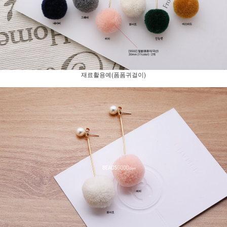
재료활용예(폼폼귀걸이)