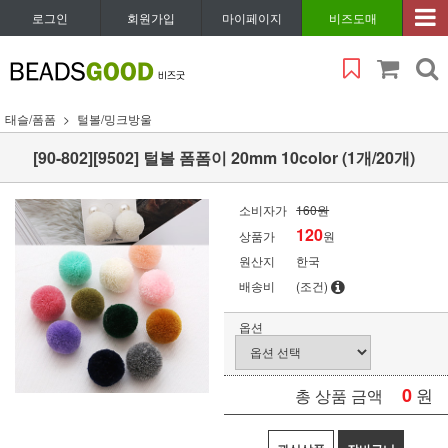
로그인
회원가입
마이페이지
비즈도매
태슬/폼폼
털볼/밍크방울
[90-802][9502] 털볼 폼폼이 20mm 10color (1개/20개)
소비자가
160원
120
상품가
원
원산지
한국
배송비
(조건)
옵션
0
원
총 상품 금액