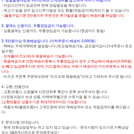
- 마감시간까지 입금건에 한해 당일발송을 해드립니다.
- 재고가 없을 경우 입고시추가발송 또는 환불(적립금/이체)처리가 될 수 있습니다.
-
(물품구입기준 3만원이하 주문건은 추가발송을 원할시 배송비를 부담합니다.
2. 결제는 신용카드, 무통장입금이 가능합니다.
- 상품결제는 신용카드, 무통장입금이 가능합니다.(현금카드 동일)
3. 5만원이상 무료배송입니다. (이하주문시 배송비 3,000원)
- 택배는 우체국택배로 발송됩니다.(토요일배송가능, 금요일마감시간내주문시 토요
일수령)
- 도매몰(비즈도매)과 묶음배송이 가능합니다.
- 묶음배송으로 인한 배송비중복시 무통장입금의 경우 고객님께서 배송비(3,000원)
는 빼고 입금해주시면 되며, 카드결제시에는 저희가 배송비만 카드부분취소 해드립
니다.
- 비즈굿 주문후 주문메모란에 "비즈도매 묶음배송"이라고 기재하여 주시면 됩니다.
4. 교환, 반품안내
- 교환,반품시 쇼핑몰에 사전연락후 확인이 된후 보내주셔야 합니다.
(사전동의없이 보낸 상품, 타택배착불건은 수취거절 될 수 있습니다.)
(교환반품은 상품수기준 최대10개까지만 가능합니다)
- 제품누락(불량포함)시 고객요청에 따라 재배송처리 또는 적립금처리를 해드립니
다.
5. 문의사항 안내입니다.
- 현재 전화상담업무는 하고 있지 않고 있습니다. - 문의사항이 있으시면 카톡상담
또는 Q&A게시판으로 문의해주세요~