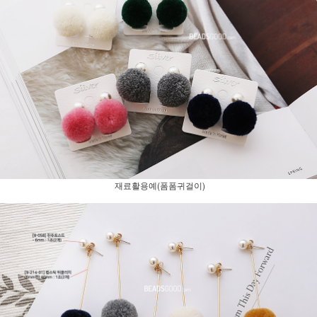
재료활용예(폼폼귀걸이)