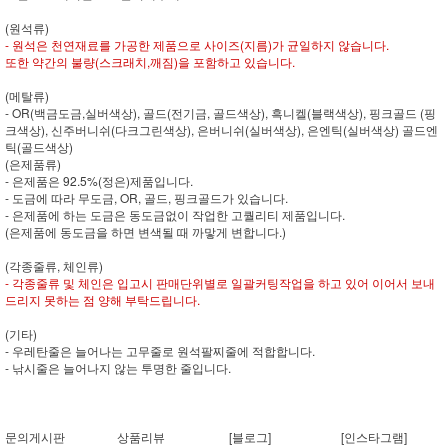
(원석류)
- 원석은 천연재료를 가공한 제품으로 사이즈(지름)가 균일하지 않습니다.
또한 약간의 불량(스크래치,깨짐)을 포함하고 있습니다.
(메탈류)
- OR(백금도금,실버색상), 골드(전기금, 골드색상), 흑니켈(블랙색상), 핑크골드 (핑
크색상), 신주버니쉬(다크그린색상), 은버니쉬(실버색상), 은엔틱(실버색상) 골드엔
틱(골드색상)
(은제품류)
- 은제품은 92.5%(정은)제품입니다.
- 도금에 따라 무도금, OR, 골드, 핑크골드가 있습니다.
- 은제품에 하는 도금은 동도금없이 작업한 고퀄리티 제품입니다.
(은제품에 동도금을 하면 변색될 때 까맣게 변합니다.)
(각종줄류, 체인류)
- 각종줄류 및 체인은 입고시 판매단위별로 일괄커팅작업을 하고 있어 이어서 보내
드리지 못하는 점 양해 부탁드립니다.
(기타)
- 우레탄줄은 늘어나는 고무줄로 원석팔찌줄에 적합합니다.
- 낚시줄은 늘어나지 않는 투명한 줄입니다.
문의게시판
상품리뷰
[블로그]
[인스타그램]