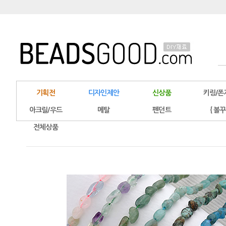
기획전
디자인제안
신상품
키링/폰
아크릴/우드
메탈
펜던트
{ 볼꾸
전체상품