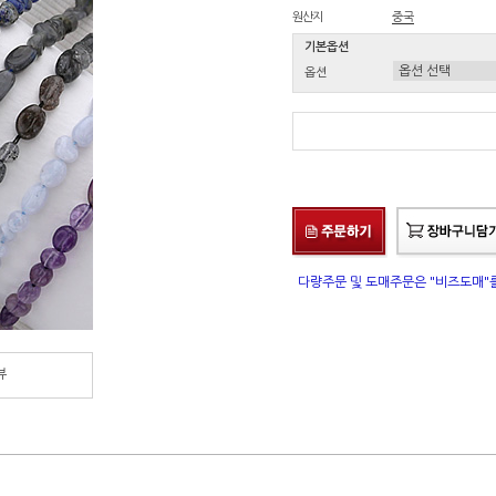
원산지
중국
기본옵션
옵션
다량주문 및 도매주문은 "비즈도매
뷰