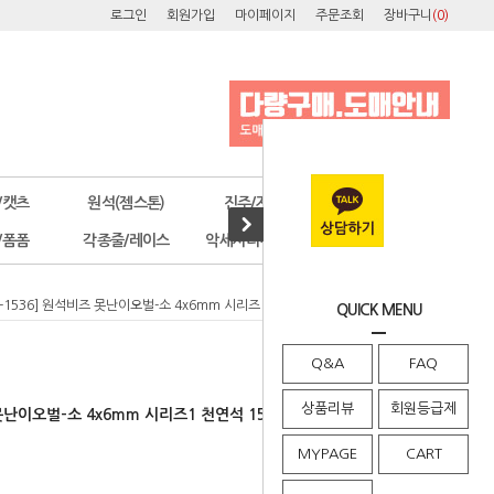
로그인
회원가입
마이페이지
주문조회
장바구니
(
0
)
/캣츠
원석(젬스톤)
진주/자개
오스트리아
/폼폼
각종줄/레이스
악세사리부자재
공구/포장
[4-1536] 원석비즈 못난이오벌-소 4x6mm 시리즈1 천연석 15color (반줄-약30개)
QUICK MENU
Q&A
FAQ
상품리뷰
회원등급제
즈 못난이오벌-소 4x6mm 시리즈1 천연석 15color (반줄-약30개)
MYPAGE
CART