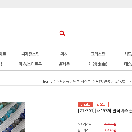
재료
써지컬스틸
귀침
크리스탈
시드
 }
파츠/스마트톡
은제품
체인(chain)
태슬
home
>
전체상품
>
원석(젬스톤)
>
오벌/원통
> [21-301]
[21-301][4-1536] 원석비
소비자가격
3,850원
판매가격
3,080원