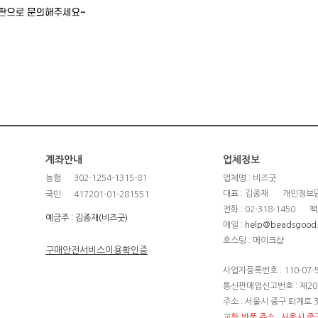
계좌안내
업체정보
농협
302-1254-1315-81
업체명 : 비즈굿
대표 : 김종재
개인정보담
국민
417201-01-281551
전화 : 02-318-1450
팩
예금주 : 김종재(비즈굿)
메일 :
help@beadsgood
호스팅 : 메이크샵
구매안전서비스이용확인증
사업자등록번호 : 110-07-
통신판매업신고번호 : 제20
주소 : 서울시 중구 퇴계로 3
교환,반품 주소 : 서울시 중