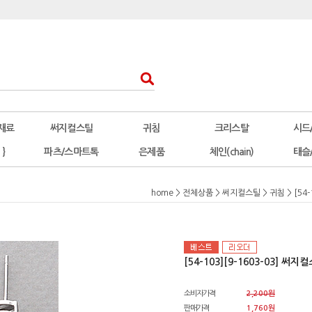
재료
써지컬스틸
귀침
크리스탈
시드
 }
파츠/스마트톡
은제품
체인(chain)
태슬
home
>
전체상품
>
써지컬스틸
>
귀침
> [5
[54-103][9-1603-03]
소비자가격
2,200원
판매가격
1,760원