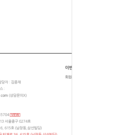
이벤트
회원등급제
당자 : 김종재
스 :
.com
(상담문의X)
55704
VIEW
13 서울중구 0274호
6, 615호 (남창동,삼선빌딩)
구 퇴계로 36, 615호 (남창동,삼선빌딩)