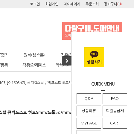
로그인
회원가입
마이페이지
주문조회
장바구니
(
0
)
/캣츠
원석(젬스톤)
진주/자개
오스트리아
/폼폼
각종줄/레이스
악세사리부자재
공구/포장
4-103][9-1603-03] 써지컬스틸 큐빅포스트 하트5mm/드롭5x7mm/라운드6mm
QUICK MENU
Q&A
FAQ
상품리뷰
회원등급제
 써지컬스틸 큐빅포스트 하트5mm/드롭5x7mm/라운드6mm
MYPAGE
CART