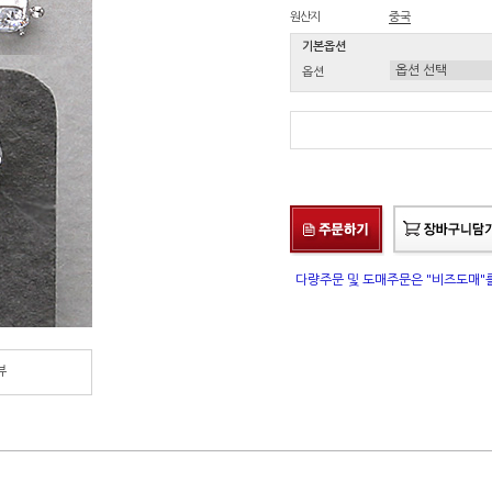
원산지
중국
기본옵션
옵션
다량주문 및 도매주문은 "비즈도매
뷰