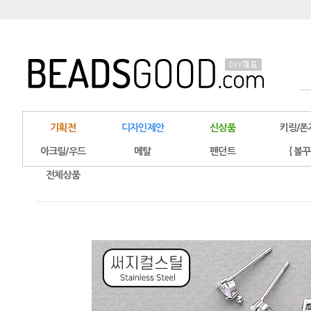
기획전
디자인제안
신상품
키링/폰
아크릴/우드
메탈
펜던트
{ 볼꾸
전체상품