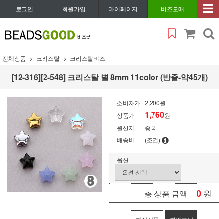
로그인
회원가입
마이페이지
비즈도매
전체상품
크리스탈
크리스탈비즈
[12-316][2-548] 크리스탈 별 8mm 11color (반줄-약45개)
소비자가
2,200원
1,760
상품가
원
원산지
중국
배송비
(조건)
옵션
0
원
총 상품 금액