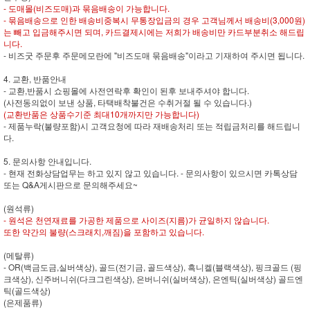
- 도매몰(비즈도매)과 묶음배송이 가능합니다.
- 묶음배송으로 인한 배송비중복시 무통장입금의 경우 고객님께서 배송비(3,000원)
는 빼고 입금해주시면 되며, 카드결제시에는 저희가 배송비만 카드부분취소 해드립
니다.
- 비즈굿 주문후 주문메모란에 "비즈도매 묶음배송"이라고 기재하여 주시면 됩니다.
4. 교환, 반품안내
- 교환,반품시 쇼핑몰에 사전연락후 확인이 된후 보내주셔야 합니다.
(사전동의없이 보낸 상품, 타택배착불건은 수취거절 될 수 있습니다.)
(교환반품은 상품수기준 최대10개까지만 가능합니다)
- 제품누락(불량포함)시 고객요청에 따라 재배송처리 또는 적립금처리를 해드립니
다.
5. 문의사항 안내입니다.
- 현재 전화상담업무는 하고 있지 않고 있습니다. - 문의사항이 있으시면 카톡상담
또는 Q&A게시판으로 문의해주세요~
(원석류)
- 원석은 천연재료를 가공한 제품으로 사이즈(지름)가 균일하지 않습니다.
또한 약간의 불량(스크래치,깨짐)을 포함하고 있습니다.
(메탈류)
- OR(백금도금,실버색상), 골드(전기금, 골드색상), 흑니켈(블랙색상), 핑크골드 (핑
크색상), 신주버니쉬(다크그린색상), 은버니쉬(실버색상), 은엔틱(실버색상) 골드엔
틱(골드색상)
(은제품류)