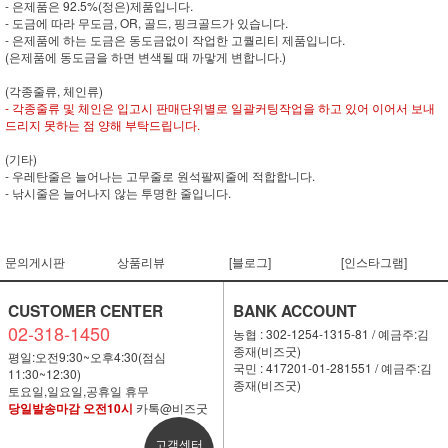
- 은제품은 92.5%(정은)제품입니다.
- 도금에 따라 무도금, OR, 골드, 핑크골드가 있습니다.
- 은제품에 하는 도금은 동도금없이 작업한 고퀄리티 제품입니다.
(은제품에 동도금을 하면 변색될 때 까맣게 변합니다.)
(각종줄류, 체인류)
- 각종줄류 및 체인은 입고시 판매단위별로 일괄커팅작업을 하고 있어 이어서 보내
드리지 못하는 점 양해 부탁드립니다.
(기타)
- 우레탄줄은 늘어나는 고무줄로 원석팔찌줄에 적합합니다.
- 낚시줄은 늘어나지 않는 투명한 줄입니다.
문의게시판
상품리뷰
[블로그]
[인스타그램]
CUSTOMER CENTER
BANK ACCOUNT
02-318-1450
농협 : 302-1254-1315-81 / 예금주:김
종재(비즈굿)
평일:오전9:30~오후4:30(점심
국민 : 417201-01-281551 / 예금주:김
11:30~12:30)
종재(비즈굿)
토요일,일요일,공휴일 휴무
당일발송마감 오전10시
카톡@비즈굿
고객센터