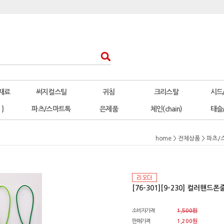
재료
써지컬스틸
귀침
크리스탈
시드
 }
파츠/스마트톡
은제품
체인(chain)
태슬
home
>
전체상품
>
파츠/
[76-301][9-230] 컬러핸드폰줄 
소비자가격
1,500원
판매가격
1,200원