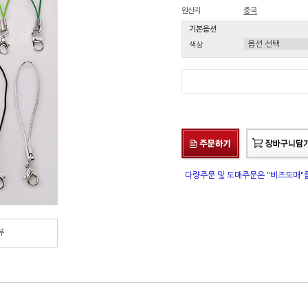
원산지
중국
기본옵션
색상
다량주문 및 도매주문은 "비즈도매
뷰