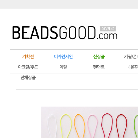
기획전
디자인제안
신상품
키링/폰
아크릴/우드
메탈
펜던트
{ 볼꾸
전체상품