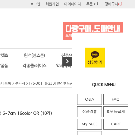
로그인
회원가입
마이페이지
주문조회
장바구니
(
0
)
/캣츠
원석(젬스톤)
진주/자개
오스트리아
/폼폼
각종줄/레이스
악세사리부자재
공구/포장
스마트톡
>
부자재
> [76-301][9-230] 컬러핸드폰줄 6~7cm 16color OR (10개)
QUICK MENU
Q&A
FAQ
상품리뷰
회원등급제
6~7cm 16color OR (10개)
MYPAGE
CART