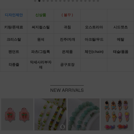
디자인제안
신상품
( 볼꾸 )
키링/폰재료
써지컬스틸
귀침
오스트리아
시드캣츠
크리스탈
원석
진주/자개
아크릴/우드
메탈
팬던트
파츠/그립톡
은제품
체인(chain)
태슬/폼폼
악세사리부자
각종줄
공구포장
재
NEW ARRIVALS