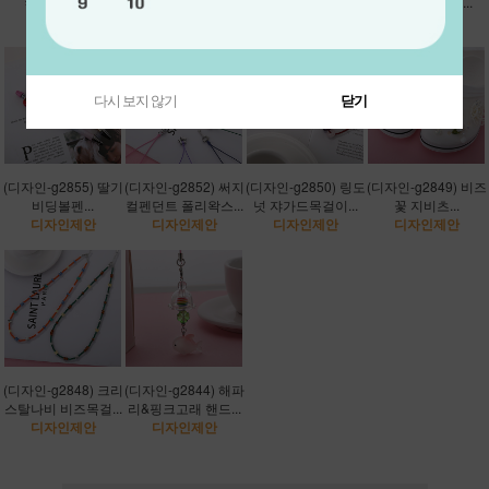
킹 림밤키링...
이명태키링...
아이템 키링...
토끼 핸드폰줄...
디자인제안
디자인제안
디자인제안
디자인제안
다시 보지 않기
닫기
(디자인-g2855) 딸기
(디자인-g2852) 써지
(디자인-g2850) 링도
(디자인-g2849) 비즈
비딩볼펜...
컬펜던트 폴리왁스...
넛 쟈가드목걸이...
꽃 지비츠...
디자인제안
디자인제안
디자인제안
디자인제안
(디자인-g2848) 크리
(디자인-g2844) 해파
스탈나비 비즈목걸...
리&핑크고래 핸드...
디자인제안
디자인제안