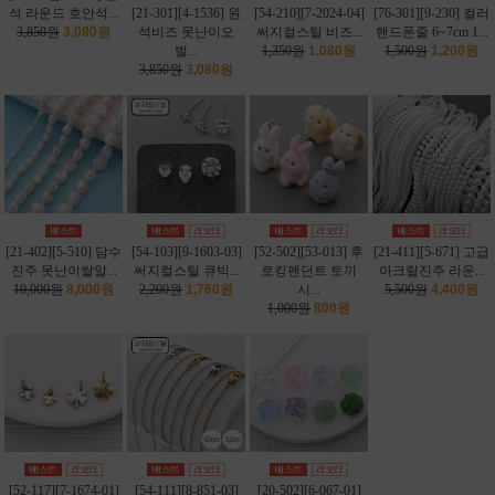
석 라운드 호안석...
[21-301][4-1536] 원
[54-210][7-2024-04]
[76-301][9-230] 컬러
3,850원
3,080원
석비즈 못난이오
써지컬스틸 비즈...
핸드폰줄 6~7cm 1...
벌...
1,350원
1,080원
1,500원
1,200원
3,850원
3,080원
[21-402][5-510] 담수
[54-103][9-1603-03]
[52-502][53-013] 후
[21-411][5-671] 고급
진주 못난이쌀알...
써지컬스틸 큐빅...
로킹펜던트 토끼
아크릴진주 라운...
10,000원
8,000원
2,200원
1,760원
시...
5,500원
4,400원
1,000원
800원
[52-117][7-1674-01]
[54-111][8-851-03]
[20-502][6-067-01]