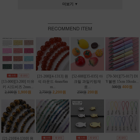
더보기 ▼
RECOMMEND ITEM
[21-208][4-1313] 원
[52-608][35-035] 아
[70-501][75-017] DI
[13-000][3-200] 미유
석 라운드 4mm/6m
크릴 과일키링재
Y볼펜 15cm 10colo...
키 시드비즈 2mm...
m...
료...
500원
400원
2,100원
1,900원
2,750원
2,200원
250원
200원
[21-210][4-1310] 원