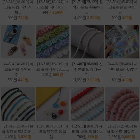
[33-318][41-019] 아
[12-518][10-044] 크
[21-716][25-122] 원
[33-504][45-036] 아
크릴파츠 피치거
리스탈 나비 6mm...
석 라운드 4mm/6m
크릴펜던트 수영
북...
0원
4,950원
m...
선...
900원
720원
4,400원
3,520원
500원
400원
[44-504][41-011] 아
[12-518][16-019] 비
[21-407][26-006] 진
[94-402][88-004] 지
크릴파츠 수영선
즈 도자기꽃 10mm...
주론델 납작라운
퍼백 오로라OPP 7
수...
750원
600원
드...
x...
550원
440원
3,850원
3,080원
600원
480원
[21-619][25-057] 원
[52-610][45-034] 아
[12-517][16-017] 세
[21-219][25-053] 원
석 막대비즈2 파이...
크릴펜던트 동물
라믹 비즈 엉덩이...
석 라운드 합성로...
4,400원
3,520원
친...
700원
560원
3,850원
3,080원