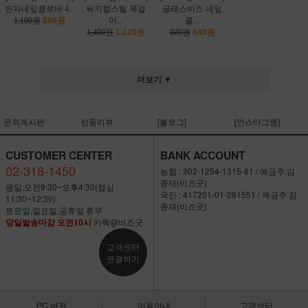
민자네잎클로버 4...
써지컬스틸 목걸
글래스비즈 네잎
1,100원
880원
이...
클...
1,400원
1,120원
800원
640원
더보기 ▼
문의게시판
상품리뷰
[블로그]
[인스타그램]
CUSTOMER CENTER
BANK ACCOUNT
02-318-1450
농협 : 302-1254-1315-81 / 예금주:김
종재(비즈굿)
평일:오전9:30~오후4:30(점심
국민 : 417201-01-281551 / 예금주:김
11:30~12:30)
종재(비즈굿)
토요일,일요일,공휴일 휴무
당일발송마감 오전10시
카톡@비즈굿
고객센터
연결하기
PC 버전
이용안내
고객센터