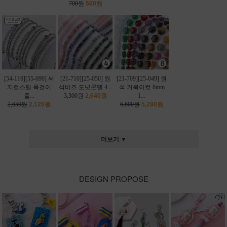
700원
560원
[54-116][55-090] 써
[21-710][25-050] 원
[21-709][25-049] 원
지컬스틸 목걸이
석비즈 도넛론델 4...
석 거북이컷 8mm
줄...
3,300원
2,640원
1...
2,650원
2,120원
6,600원
5,280원
더보기 ▼
DESIGN PROPOSE