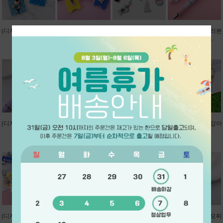
(디자인-g2883) 수영
(디자인-g2882) 수영
(디자인-g2881) 전통
(디자인-g2880) 리본
장키링...
킥판키링...
매듭 키링...
곰돌이 볼꾸...
디자인제안
디자인제안
디자인제안
디자인제안
(디자인-g2877) 돼지
(디자인-g2875) 튤립
(디자인-g2867) 바세
(디자인-g2865) 강아
볼꾸...
볼꾸...
린립밤키링...
지응가키링...
디자인제안
디자인제안
디자인제안
디자인제안
(디자인-g2864) 후로
(디자인-g2861) 액막
(디자인-g2857) 전통
(디자인-g2856) 모찌