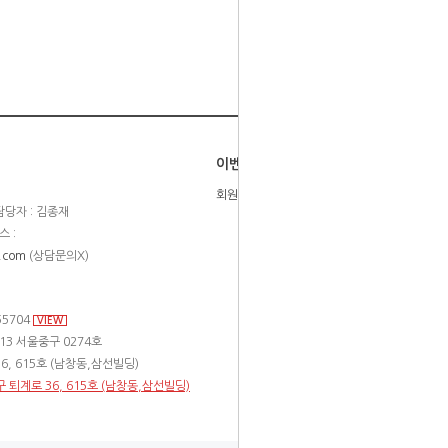
이벤트
회원등급제
당자 : 김종재
스 :
.com
(상담문의X)
55704
VIEW
13 서울중구 0274호
6, 615호 (남창동,삼선빌딩)
구 퇴계로 36, 615호 (남창동,삼선빌딩)