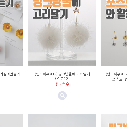
워 귀걸이만들기
(팁노하우 #13) 밍크방울에 고리달기
(팁노하우 #12
포스트, 
( 리뷰 : 0 )
팁노하우