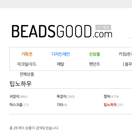
기획전
디자인제안
신상품
키링/폰
아크릴/우드
메탈
펜던트
{ 볼꾸
전체상품
팁노하우
귀걸이
목걸이
팔찌
(964)
(260)
(479)
마스크줄
기타
팁노하우
(27)
(6)
(25)
총
25
개의 상품이 검색되었습니다.