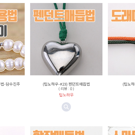
사용법-담수진주
(팁노하우-#23) 펜던트매듭법
(팁노하
( 리뷰 : 0 )
팁노하우