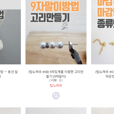
방법 ㅡ 동선 말
(팁노하우 #08) 9자집게를 이용한 고리만
(팁노하우 #
기
들기 (9자말이)
마감장
( 리뷰 : 0 )
팁노하우