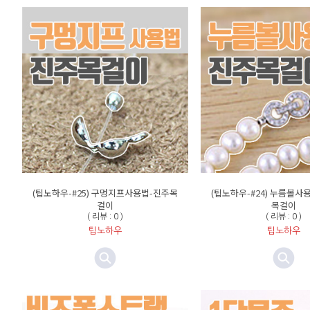
(팁노하우-#25) 구멍지프사용법-진주목
(팁노하우-#24) 누름볼
걸이
목걸이
( 리뷰 : 0 )
( 리뷰 : 0 )
팁노하우
팁노하우