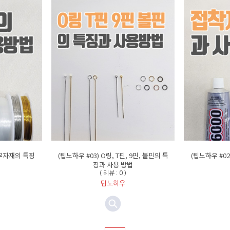
 부자재의 특징
(팁노하우 #03) O링, T핀, 9핀, 볼핀의 특
(팁노하우 #0
징과 사용 방법
( 리뷰 : 0 )
팁노하우