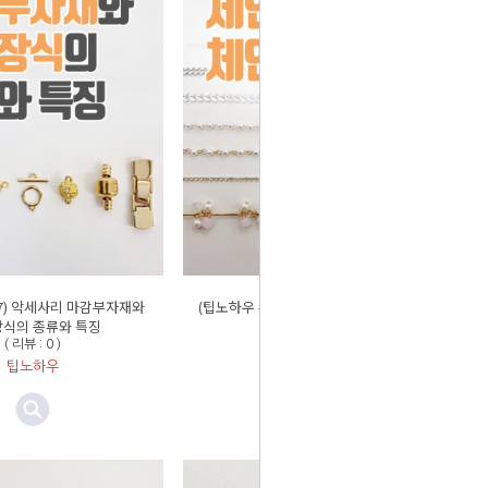
07) 악세사리 마감부자재와
(팁노하우 #06) 체인 종류와 체인 자르기
식의 종류와 특징
방법
( 리뷰 : 0 )
( 리뷰 : 0 )
팁노하우
팁노하우