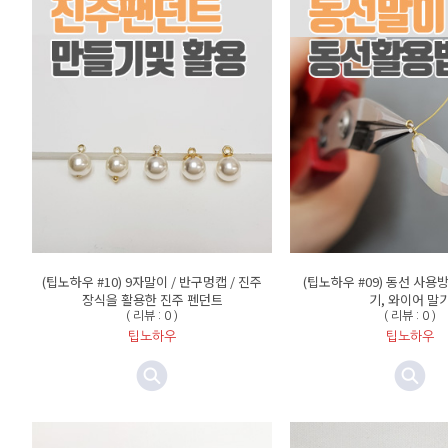
(팁노하우 #10) 9자말이 / 반구멍캡 / 진주
(팁노하우 #09) 동선 사용
장식을 활용한 진주 펜던트
기, 와이어 말
( 리뷰 : 0 )
( 리뷰 : 0 )
팁노하우
팁노하우