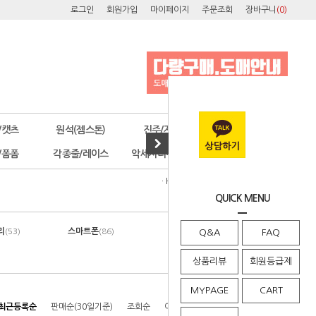
로그인
회원가입
마이페이지
주문조회
장바구니
(
0
)
/캣츠
원석(젬스톤)
진주/자개
오스트리아
/폼폼
각종줄/레이스
악세사리부자재
공구/포장
· HOME
>
디자인제안
>
팁노하우
QUICK MENU
리
스마트폰
지비츠
(53)
(86)
Q&A
(25)
FAQ
상품리뷰
회원등급제
MYPAGE
CART
최근등록순
판매순(30일기준)
조회순
이름순
높은가격순
낮은가격순