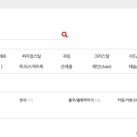
재료
써지컬스틸
귀침
크리스탈
시드
 }
파츠/스마트톡
은제품
체인(chain)
태슬
반지
볼꾸/볼펜꾸미기
키링/가방고
(17)
(18)