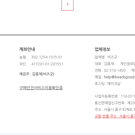
1
계좌안내
업체정보
농협
302-1254-1315-81
업체명 : 비즈굿
대표 : 김종재
개인정보담
국민
417201-01-281551
전화 : 02-318-1450
팩
예금주 : 김종재(비즈굿)
메일 :
help@beadsgood
호스팅 : 메이크샵
구매안전서비스이용확인증
사업자등록번호 : 110-07-
통신판매업신고번호 : 제20
주소 : 서울시 중구 퇴계로 3
교환,반품 주소 : 서울시 중