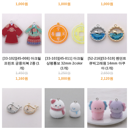
1,000원
1,000원
1,000원
[33-102][45-008] 아크릴
[33-103][45-011] 아크릴
[52-216][53-519] 펜던트
프린트 궁중의복 2종 (1
상평통보 32mm 2color
큐빅고래원 14mm 아쿠
개)
(1개)
아 (1개)
1,450원
1,250원
2,650원
1,160원
1,000원
2,120원