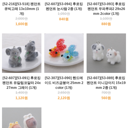
[52-216][53-518] 펜던트
[52-607][53-094] 후로킹
[52-607][53-093] 후로킹
큐빅고래 13x10mm (1
펜던트 눈사람 2종 (1개)
펜던트 우파루파2 29x26
개)
1,050원
mm 2color (1개)
2,000원
1,100원
840원
1,600원
880원
[52-607][53-091] 후로킹
[52-307][53-090] 핸드메
[52-607][53-089] 후로킹
펜던트 유칼립코알라 24x
이드 비즈금붕어 25mm 2
펜던트 미니강아지 15x19
27mm 그레이 (1개)
color (1개)
mm 2종 (1개)
1,400원
2,650원
700원
1,120원
2,120원
560원