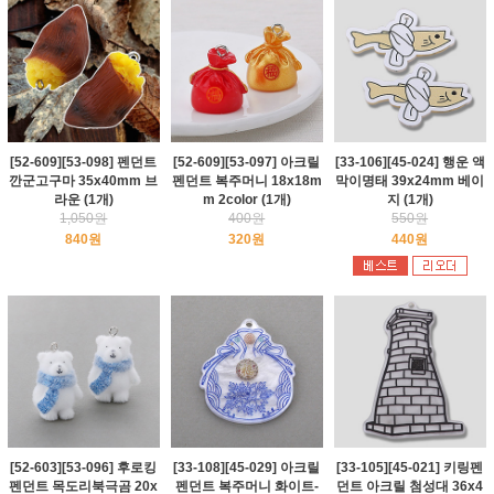
[52-609][53-098] 펜던트
[52-609][53-097] 아크릴
[33-106][45-024] 행운 액
깐군고구마 35x40mm 브
펜던트 복주머니 18x18m
막이명태 39x24mm 베이
라운 (1개)
m 2color (1개)
지 (1개)
1,050원
400원
550원
840원
320원
440원
[52-603][53-096] 후로킹
[33-108][45-029] 아크릴
[33-105][45-021] 키링펜
펜던트 목도리북극곰 20x
펜던트 복주머니 화이트-
던트 아크릴 첨성대 36x4