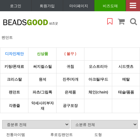
로그인
회원가입
마이페이지
비즈도매
펜던트
디자인제안
신상품
( 볼꾸 )
키링/폰재료
써지컬스틸
귀침
오스트리아
시드캣츠
크리스탈
원석
진주/자개
아크릴/우드
메탈
팬던트
파츠/그립톡
은제품
체인(chain)
태슬/폼폼
악세사리부자
각종줄
공구포장
재
전통아이템
후로킹팬던트
도형