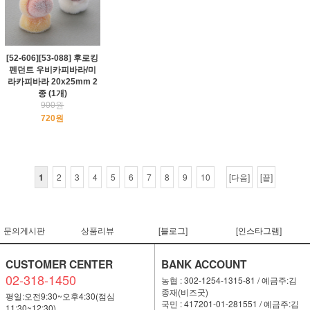
[52-606][53-088] 후로킹
펜던트 우비카피바라/미
라카피바라 20x25mm 2
종 (1개)
900원
720원
1
2
3
4
5
6
7
8
9
10
[다음]
[끝]
문의게시판
상품리뷰
[블로그]
[인스타그램]
CUSTOMER CENTER
BANK ACCOUNT
02-318-1450
농협 : 302-1254-1315-81 / 예금주:김
종재(비즈굿)
평일:오전9:30~오후4:30(점심
국민 : 417201-01-281551 / 예금주:김
11:30~12:30)