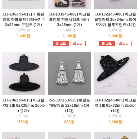
[33-105][45-017] 키링펜
[33-103][45-009] 아크릴
[33-102][45-006] 아크릴
던트 아크릴 데니태극기 4
프린트 전통시리즈 4종 3
달항아리 35x34mm 화이
2x32mm 프린트 (1개)
3x45mm (1개)
트자개-블루프린트 (1개)
1,550원
1,450원
1,250원
1,240원
1,160원
1,000원
[33-706][45-013] 아크릴
[52-307][53-520] 펜던트
[33-102][45-005] 아크릴
갓2 3홀 62X35mm 2colo
메탈태슬 12x18mm OR
갓 3홀 65x32mm 2color
r (1개)
(1개)
(1개)
700원
1,100원
1,250원
560원
880원
1,000원