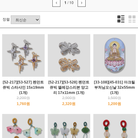
1
/
10
정렬
[52-217][53-527] 펜던트
[52-217][53-528] 펜던트
[33-108][45-031] 아크릴
큐빅 스타샤인 15x19mm
큐빅 엘레강스리본 양고
부처님오신날 32x55mm
(1개)
리 17x11mm (1개)
(1개)
2,200원
2,900원
1,500원
1,760원
2,320원
1,200원