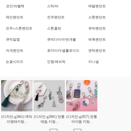
코인/라벨택
스틱/바
메탈펜던트
체인펜던트
진주펜던트
스톤펜던트
진주+스톤펜던트
스톤줄란
큐빅펜던트
큐빅알캡
큐빅다이아/번개볼
에폭펜던트
자개펜던트
호마이카/셀룰로이드
엔틱펜던트
눈꽃시리즈
인형/패브릭
이니셜
(디자인-g2861) 액막
(디자인-g2881) 전통
(디자인-g2857) 전통
이명태키링...
매듭 키링...
아이템 키링...