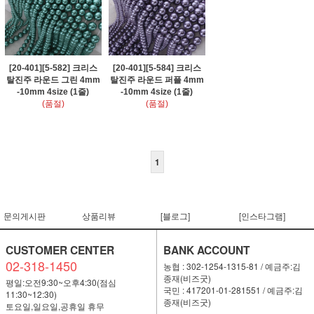
[20-401][5-582] 크리스
[20-401][5-584] 크리스
탈진주 라운드 그린 4mm
탈진주 라운드 퍼플 4mm
-10mm 4size (1줄)
-10mm 4size (1줄)
(품절)
(품절)
1
문의게시판
상품리뷰
[블로그]
[인스타그램]
CUSTOMER CENTER
BANK ACCOUNT
02-318-1450
농협 : 302-1254-1315-81 / 예금주:김
종재(비즈굿)
평일:오전9:30~오후4:30(점심
국민 : 417201-01-281551 / 예금주:김
11:30~12:30)
종재(비즈굿)
토요일,일요일,공휴일 휴무