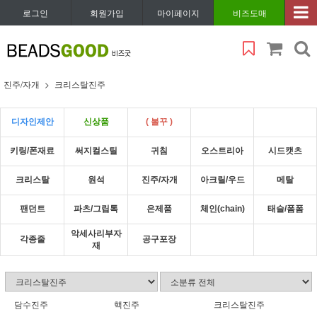
로그인
회원가입
마이페이지
비즈도매
진주/자개
크리스탈진주
디자인제안
신상품
( 볼꾸 )
키링/폰재료
써지컬스틸
귀침
오스트리아
시드캣츠
크리스탈
원석
진주/자개
아크릴/우드
메탈
팬던트
파츠/그립톡
은제품
체인(chain)
태슬/폼폼
악세사리부자
각종줄
공구포장
재
담수진주
핵진주
크리스탈진주