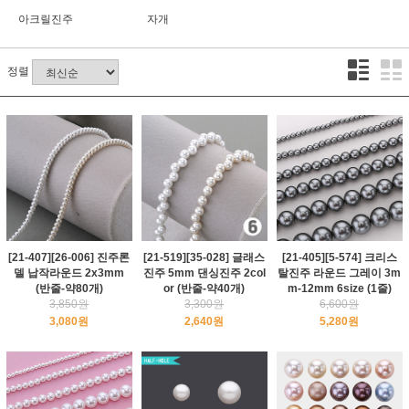
아크릴진주
자개
정렬
[21-407][26-006] 진주론
[21-519][35-028] 글래스
[21-405][5-574] 크리스
델 납작라운드 2x3mm
진주 5mm 댄싱진주 2col
탈진주 라운드 그레이 3m
(반줄-약80개)
or (반줄-약40개)
m-12mm 6size (1줄)
3,850원
3,300원
6,600원
3,080원
2,640원
5,280원