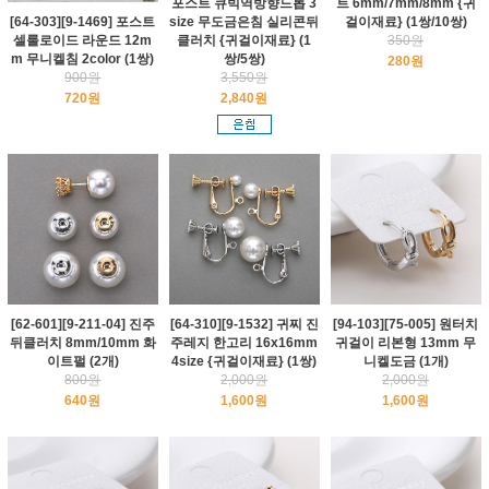
포스트 큐빅역방향드롭 3
트 6mm/7mm/8mm {귀
size 무도금은침 실리콘뒤
걸이재료} (1쌍/10쌍)
[64-303][9-1469] 포스트
클러치 {귀걸이재료} (1
350원
셀룰로이드 라운드 12m
쌍/5쌍)
m 무니켈침 2color (1쌍)
280원
3,550원
900원
2,840원
720원
[62-601][9-211-04] 진주
[64-310][9-1532] 귀찌 진
[94-103][75-005] 원터치
뒤클러치 8mm/10mm 화
주레지 한고리 16x16mm
귀걸이 리본형 13mm 무
이트펄 (2개)
4size {귀걸이재료} (1쌍)
니켈도금 (1개)
800원
2,000원
2,000원
640원
1,600원
1,600원