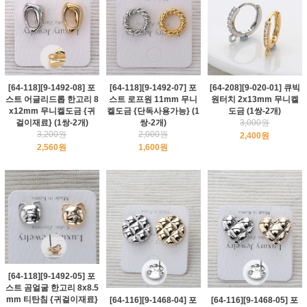
[64-118][9-1492-08] 포
[64-118][9-1492-07] 포
[64-208][9-020-01] 큐빅
스트 어글리드롭 한고리 8
스트 로프원 11mm 무니
원터치 2x13mm 무니켈
x12mm 무니켈도금 {귀
켈도금 {단독사용가능} (1
도금 (1쌍-2개)
걸이재료} (1쌍-2개)
쌍-2개)
3,000원
3,200원
2,000원
2,400원
2,560원
1,600원
[64-118][9-1492-05] 포
스트 곰얼굴 한고리 8x8.5
mm 티탄침 {귀걸이재료}
[64-116][9-1468-04] 포
[64-116][9-1468-05] 포