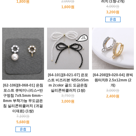
2,000원
러치 (1쌍-2개)
1,800원
4,000원
1,600원
3,200원
[64-101][8-021-07] 은포
[64-208][9-020-04] 큐빅
스트 비즈리본 약55x55m
원터치B 2.5x12mm (2
m 2color 골드 도금은침
개)
[62-106][8-068-01] 은침
실리콘뒤클러치 (1쌍)
3,000원
포스트 큐빅미니리스+반
3,750원
구멍침 7x9.5mm 6mm~
2,400원
8mm 부착가능 무도금은
3,000원
침 실리콘뒤클러치 {귀걸
이재료} (1쌍)
7,100원
5,680원