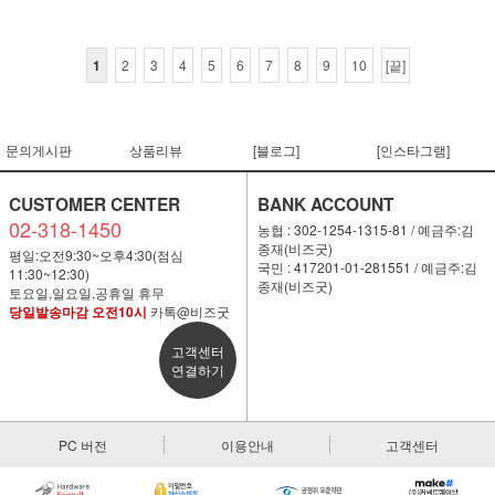
1
2
3
4
5
6
7
8
9
10
[끝]
문의게시판
상품리뷰
[블로그]
[인스타그램]
CUSTOMER CENTER
BANK ACCOUNT
02-318-1450
농협 : 302-1254-1315-81 / 예금주:김
종재(비즈굿)
평일:오전9:30~오후4:30(점심
국민 : 417201-01-281551 / 예금주:김
11:30~12:30)
종재(비즈굿)
토요일,일요일,공휴일 휴무
당일발송마감 오전10시
카톡@비즈굿
고객센터
연결하기
PC 버전
이용안내
고객센터