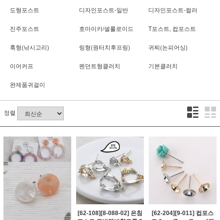
도형포스트
디자인포스트-일반
디자인포스트-컬러
진주포스트
호마이카/셀룰로이드
T포스트, 컵포스트
훅형(낚시고리)
링형(원터치후프링)
귀찌(논피어싱)
이어커프
펜던트형클러치
기본클러치
완제품귀걸이
정렬
[62-108][8-088-02] 은침
[62-204][9-011] 컵포스