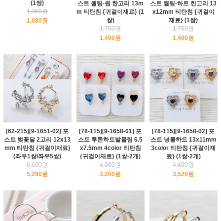
(1쌍)
스트 퀄팅-원 한고리 13m
스트 퀄팅-하트 한고리 13
1,350원
m 티탄침 {귀걸이재료} (1
x12mm 티탄침 {귀걸이
쌍)
재료} (1쌍)
1,080원
1,750원
1,750원
1,400원
1,400원
[62-215][9-1651-02] 포
[78-115][9-1658-01] 포
[78-115][9-1658-02] 포
스트 벚꽃달 2고리 12x13
스트 투톤하트발물림 6.5
스트 넝쿨하트 13x11mm
mm 티탄침 {귀걸이재료}
x7.5mm 4color 티탄침
3color 티탄침 {귀걸이재
(좌우1쌍/좌우5쌍)
{귀걸이재료} (1쌍-2개)
료} (1쌍-2개)
6,600원
4,000원
4,400원
5,280원
3,200원
3,520원