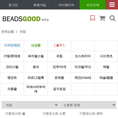
로그인
회원가입
마이페이지
비즈도매
전체상품
귀침
디자인제안
신상품
( 볼꾸 )
키링/폰재료
써지컬스틸
귀침
오스트리아
시드캣츠
크리스탈
원석
진주/자개
아크릴/우드
메탈
팬던트
파츠/그립톡
은제품
체인(chain)
태슬/폼폼
악세사리부자
각종줄
공구포장
재
기본포스트-볼
기본포스트-스톤
기본포스트-큐빅