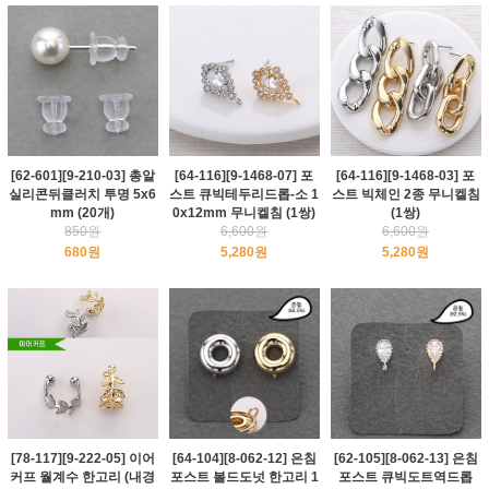
[62-601][9-210-03] 총알
[64-116][9-1468-07] 포
[64-116][9-1468-03] 포
실리콘뒤클러치 투명 5x6
스트 큐빅테두리드롭-소 1
스트 빅체인 2종 무니켈침
mm (20개)
0x12mm 무니켈침 (1쌍)
(1쌍)
850원
6,600원
6,600원
680원
5,280원
5,280원
[78-117][9-222-05] 이어
[64-104][8-062-12] 은침
[62-105][8-062-13] 은침
커프 월계수 한고리 (내경
포스트 볼드도넛 한고리 1
포스트 큐빅도트역드롭