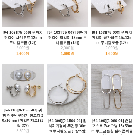
[94-103][75-006] 원터치
[94-103][75-007] 원터치
[94-103][75-008] 원터치
귀걸이 사선도트 12mm
귀걸이 알알이 13mm 무
귀걸이 공간하트 15x13m
무니켈도금 (1개)
니켈도금 (1개)
m 무니켈도금 (1개)
2,000원
2,000원
2,000원
1,600원
1,600원
1,600원
[64-310][9-1533-02] 귀
찌 진주반구레지 한고리 2
0x16mm {귀걸이재료} (1
[64-306][9-1509-01] 원
[64-109][8-080-01] 은침
쌍-2개)
터치귀걸이 두겹링 30m
포스트 Two오벌 15x58m
2,250원
m 무니켈도금 (1쌍/5쌍)
m 무도금은침 실리콘뒤클