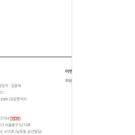
이벤트
회원등급제
당자 : 김종재
스 :
.com
(상담문의X)
55704
VIEW
13 서울중구 0274호
6, 615호 (남창동,삼선빌딩)