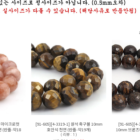
 원석 마이크로컷
[91-605][4-3319-1] 원석 축구볼 10mm
[91-605][
 (반줄-약18
호안석 천연 (반줄-약19개)
10mm 브론즈
( 리뷰 : 1 )