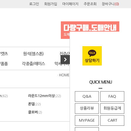
로그인
회원가입
마이페이지
주문조회
장바구니
(
0
)
/캣츠
원석(젬스톤)
진주/자개
오스트리아
/폼폼
각종줄/레이스
악세사리부자재
공구/포장
· HOME
>
원석(젬스톤)
>
축구볼10mm
QUICK MENU
m
라운드12mm이상
축구볼4mm이하
(62)
(22)
Q&A
(111)
FAQ
론델
큐브
(22)
(8)
상품리뷰
회원등급제
클로버
기타
(2)
(3)
MYPAGE
CART