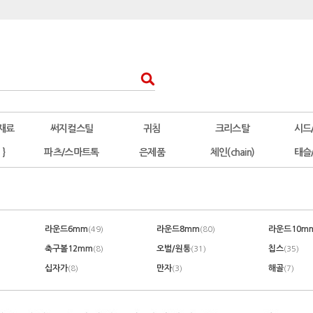
재료
써지컬스틸
귀침
크리스탈
시드
 }
파츠/스마트톡
은제품
체인(chain)
태슬
라운드6mm
라운드8mm
라운드10m
(49)
(80)
축구볼12mm
오벌/원통
칩스
(8)
(31)
(35)
십자가
만자
해골
(8)
(3)
(7)