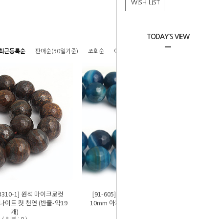
WISH LIST
TODAY'S VIEW
최근등록순
판매순(30일기준)
조회순
이름순
높은가격순
낮은가격순
4-3310-1] 원석 마이크로컷
[91-605][4-3309-1] 원석 마이크로컷
나이트 컷 천연 (반줄-약19
10mm 아게이트 블루라인 컷 천연/착색
개)
(반줄)