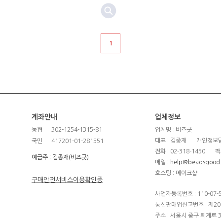
1
계좌안내
업체정보
농협
302-1254-1315-81
업체명 : 비즈굿
대표 : 김종재
개인정보담
국민
417201-01-281551
전화 : 02-318-1450
팩
예금주 : 김종재(비즈굿)
메일 :
help@beadsgood
호스팅 : 메이크샵
구매안전서비스이용확인증
사업자등록번호 : 110-07-
통신판매업신고번호 : 제20
주소 : 서울시 중구 퇴계로 3