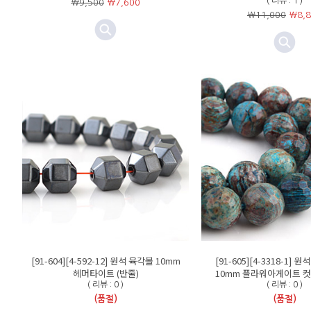
( 리뷰 : 1 )
￦9,500
￦
7,600
￦11,000
￦
8,
[91-604][4-592-12] 원석 육각볼 10mm
[91-605][4-3318-1]
헤머타이트 (반줄)
10mm 플라워아게이트 컷 
( 리뷰 : 0 )
( 리뷰 : 0 )
(품절)
(품절)