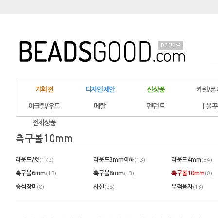
기획전
디자인제안
신상품
키링/폰
아크릴/우드
메탈
펜던트
{ 볼꾸
전체상품
축구볼10mm
라운드/컷
라운드3mm이하
라운드4mm
(172)
(13)
(34)
축구볼6mm
축구볼8mm
축구볼10mm
(13)
(13)
(8)
송석장미
사신
부적옴자
(8)
(28)
(13)