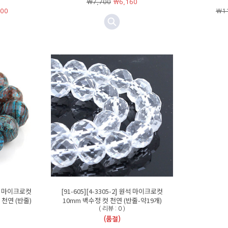
￦7,700
￦
6,160
800
￦11
 원석 마이크로컷
[91-605][4-3305-2] 원석 마이크로컷
천연 (반줄)
10mm 백수정 컷 천연 (반줄-약19개)
( 리뷰 : 0 )
(품절)