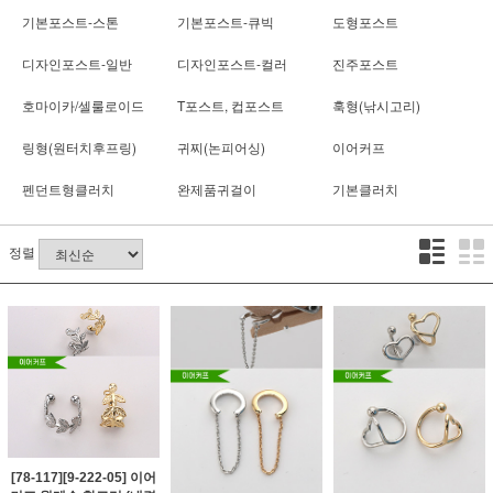
기본포스트-스톤
기본포스트-큐빅
도형포스트
디자인포스트-일반
디자인포스트-컬러
진주포스트
호마이카/셀룰로이드
T포스트, 컵포스트
훅형(낚시고리)
링형(원터치후프링)
귀찌(논피어싱)
이어커프
펜던트형클러치
완제품귀걸이
기본클러치
정렬
[78-117][9-222-05] 이어