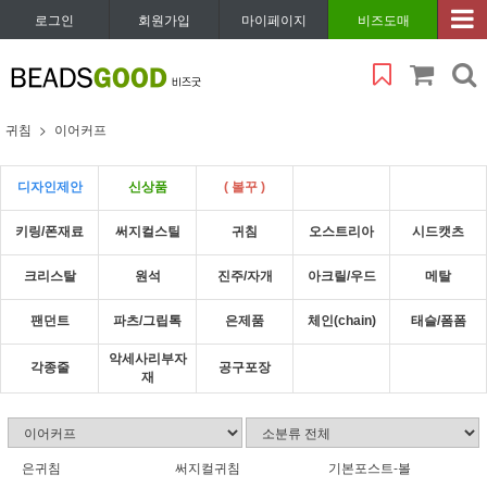
로그인
회원가입
마이페이지
비즈도매
귀침
이어커프
디자인제안
신상품
( 볼꾸 )
키링/폰재료
써지컬스틸
귀침
오스트리아
시드캣츠
크리스탈
원석
진주/자개
아크릴/우드
메탈
팬던트
파츠/그립톡
은제품
체인(chain)
태슬/폼폼
악세사리부자
각종줄
공구포장
재
은귀침
써지컬귀침
기본포스트-볼