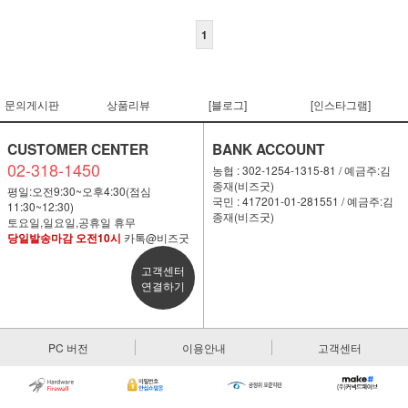
1
문의게시판
상품리뷰
[블로그]
[인스타그램]
CUSTOMER CENTER
BANK ACCOUNT
02-318-1450
농협 : 302-1254-1315-81 / 예금주:김
종재(비즈굿)
평일:오전9:30~오후4:30(점심
국민 : 417201-01-281551 / 예금주:김
11:30~12:30)
종재(비즈굿)
토요일,일요일,공휴일 휴무
당일발송마감 오전10시
카톡@비즈굿
고객센터
연결하기
PC 버전
이용안내
고객센터