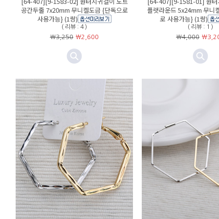
[64-407][9-1583-02] 원터치귀걸이 도트
[64-407][9-1581-01]
공간두줄 7x20mm 무니켈도금 {단독으로
플랫라운드 5x24mm 무니
사용가능} (1쌍)
로 사용가능} (1쌍)
( 리뷰 : 4 )
( 리뷰 : 1 )
￦3,250
￦
2,600
￦4,000
￦
3,2