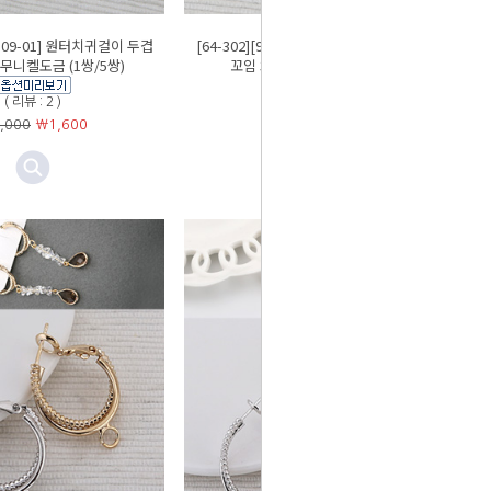
-1509-01] 원터치귀걸이 두겹
[64-302][9-1504-02] 원터치귀걸이 납작
 무니켈도금 (1쌍/5쌍)
꼬임 35mm 무니켈도금 (1쌍)
( 리뷰 : 2 )
( 리뷰 : 3 )
,000
￦
1,600
￦3,200
￦
2,560