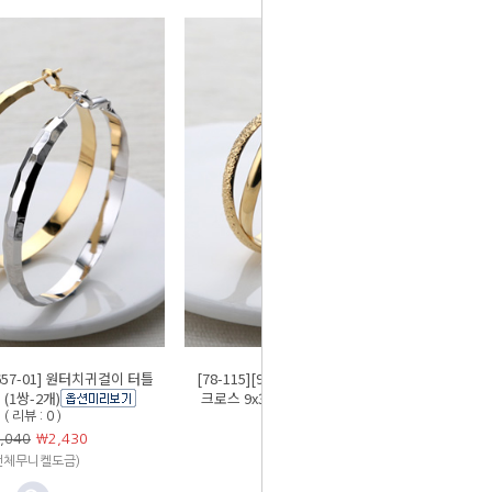
-1657-01] 원터치귀걸이 터틀
[78-115][9-1656-01] 원터치귀걸이 샌딩
 (1쌍-2개)
크로스 9x30mm (좌우1쌍)
( 리뷰 : 0 )
( 리뷰 : 0 )
,040
￦
2,430
￦3,500
￦
2,800
전체무니켈도금)
(전체무니켈도금)