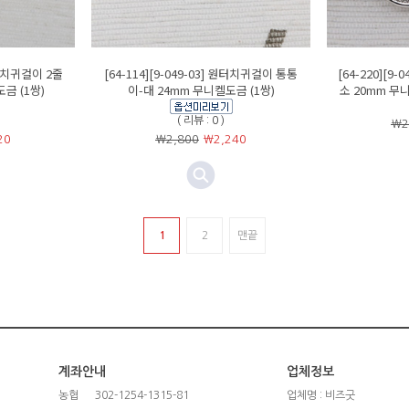
 원터치귀걸이 2줄
[64-114][9-049-03] 원터치귀걸이 통통
[64-220][9
금 (1쌍)
이-대 24mm 무니켈도금 (1쌍)
소 20mm 무니
( 리뷰 : 0 )
￦2
20
￦2,800
￦
2,240
1
2
맨끝
계좌안내
업체정보
농협
302-1254-1315-81
업체명 : 비즈굿