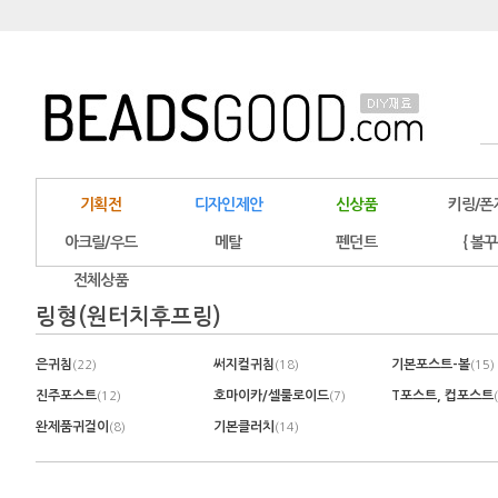
기획전
디자인제안
신상품
키링/폰
아크릴/우드
메탈
펜던트
{ 볼꾸
전체상품
링형(원터치후프링)
은귀침
써지컬귀침
기본포스트-볼
(22)
(18)
(15)
진주포스트
호마이카/셀룰로이드
T포스트, 컵포스트
(12)
(7)
완제품귀걸이
기본클러치
(8)
(14)