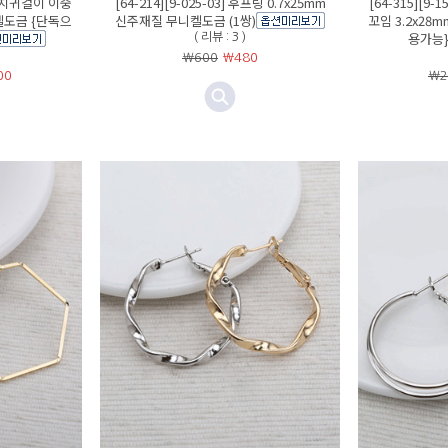
 원터치귀걸이 이중
[64-214][9-025-03] 후프링 0.7x25mm
[64-315][9
켈도금 {단독으
신주재질 무니켈도금 (1쌍)
꼬임 3.2x28
용가능} 
( 리뷰 : 3 )
￦600
￦
480
00
￦2