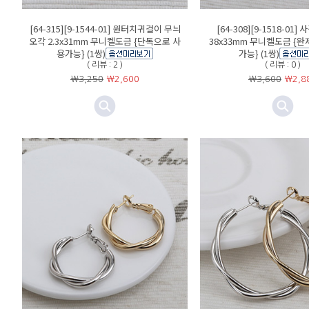
[64-315][9-1544-01] 원터치귀걸이 무늬
[64-308][9-1518-01
오각 2.3x31mm 무니켈도금 {단독으로 사
38x33mm 무니켈도금 {
용가능} (1쌍)
가능} (1쌍)
( 리뷰 : 2 )
( 리뷰 : 0 )
￦3,250
￦
2,600
￦3,600
￦
2,8