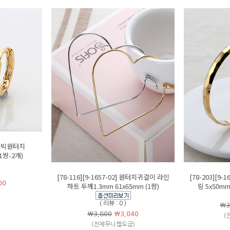
] 큐빅원터치
1쌍-2개)
[78-116][9-1657-02] 원터치귀걸이 라인
[78-203][9
00
하트 두께1.3mm 61x65mm (1쌍)
링 5x50mm
( 리뷰 : 0 )
￦3
￦3,800
￦
3,040
(
(전체무니켈도금)