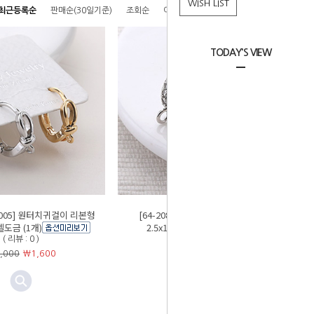
WISH LIST
최근등록순
판매순(30일기준)
조회순
이름순
높은가격순
낮은가격순
TODAY'S VIEW
75-005] 원터치귀걸이 리본형
[64-208][9-020-04] 큐빅원터치B
도금 (1개)
2.5x12mm (2개)
( 리뷰 : 0 )
( 리뷰 : 2 )
,000
￦
1,600
￦3,000
￦
2,400