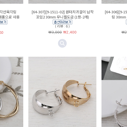
] 사각선육각링
[64-307][9-1511-02] 원터치귀걸이 납작
[64-306][9
완제품으로 사용
꼬임2 30mm 무니켈도금 (1쌍-2개)
링 30mm
( 리뷰 : 6 )
￦3,000
￦
2,400
￦2
80