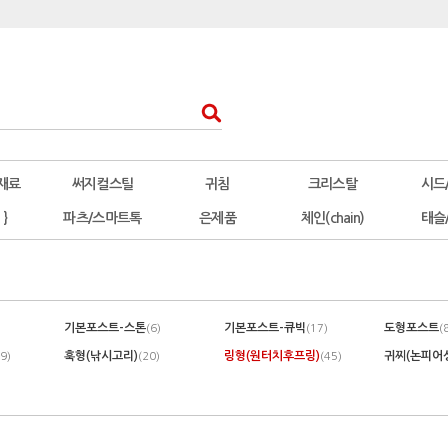
재료
써지컬스틸
귀침
크리스탈
시드
 }
파츠/스마트톡
은제품
체인(chain)
태슬
기본포스트-스톤
기본포스트-큐빅
도형포스트
(6)
(17)
(
훅형(낚시고리)
링형(원터치후프링)
귀찌(논피어
(9)
(20)
(45)