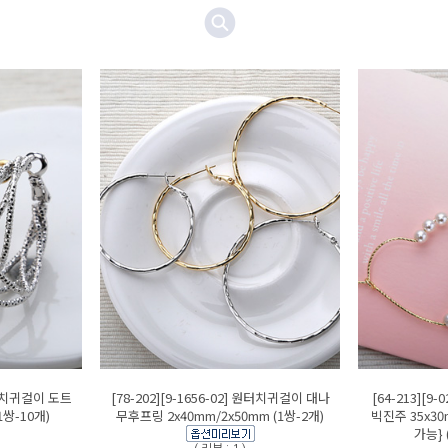
 원터치귀걸이 도트
[78-202][9-1656-02] 원터치귀걸이 대나
[64-213][9
1쌍-10개)
무후프링 2x40mm/2x50mm (1쌍-2개)
빅진주 35x3
가능} 