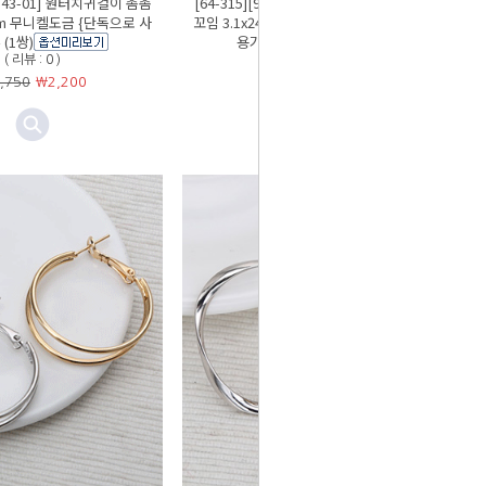
-1543-01] 원터치귀걸이 촘촘
[64-315][9-1543-02] 원터치귀걸이 샌딩
mm 무니켈도금 {단독으로 사
꼬임 3.1x24mm 무니켈도금 {단독으로 사
(1쌍)
용가능} (1쌍)
( 리뷰 : 0 )
( 리뷰 : 2 )
,750
￦
2,200
￦3,250
￦
2,600