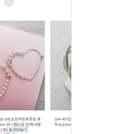
-025-04] 도트하트후프링 큐
[64-407][9-1583-01] 포스트 2줄꼬임C
0mm 무니켈도금 {단독사용
자 6x22mm 티탄침 {단독으로 사용가능}
(1쌍)
(1쌍)