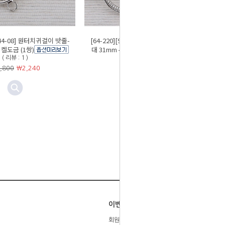
-044-08] 원터치귀걸이 밧줄-
[64-220][9-044-09] 원터치귀걸이 밧줄-
켈도금 (1쌍)
대 31mm 무니켈도금 (1쌍)
( 리뷰 : 1 )
( 리뷰 : 3 )
,800
￦
2,240
￦3,200
￦
2,560
이벤트
회원등급제