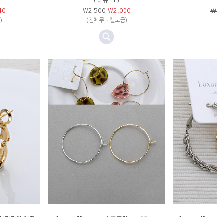
( 리뷰 : 1 )
40
￦2,500
￦
2,000
￦
)
(전체무니켈도금)