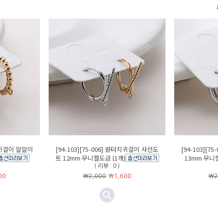
터치귀걸이 알알이
[94-103][75-006] 원터치귀걸이 사선도
[94-103][
트 12mm 무니켈도금 (1개)
13mm 무니켈
( 리뷰 : 0 )
00
￦2,000
￦
1,600
￦2