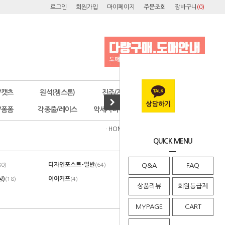
로그인
회원가입
마이페이지
주문조회
장바구니
(
0
)
/캣츠
원석(젬스톤)
진주/자개
오스트리아
/폼폼
각종줄/레이스
악세사리부자재
공구/포장
· HOME
>
귀침
>
링형(원터치후프링)
QUICK MENU
디자인포스트-일반
디자인포스트-컬러
80)
(64)
Q&A
(45)
FAQ
싱)
이어커프
펜던트형클러치
(18)
(4)
(9)
상품리뷰
회원등급제
MYPAGE
CART