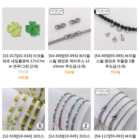
[33-317][41-018] 아크릴
[54-409][55-094] 써지컬
[54-409][55-095] 써지컬
파츠 네잎클로버 17x17m
스틸 펜던트 뫼비우스 12
스틸 펜던트 두들참 3종
m 연두/그린 (2개)
x5mm 무도금 (1개)
무도금 (1개)
550원
700원
750원
440원
[12-518][10-044] 크리스
[12-518][10-045] 크리스
[54-117][55-093] 써지컬