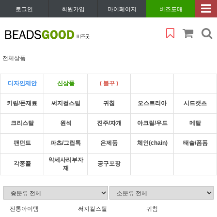
로그인
회원가입
마이페이지
비즈도매
전체상품
디자인제안
신상품
( 볼꾸 )
키링/폰재료
써지컬스틸
귀침
오스트리아
시드캣츠
크리스탈
원석
진주/자개
아크릴/우드
메탈
팬던트
파츠/그립톡
은제품
체인(chain)
태슬/폼폼
악세사리부자
각종줄
공구포장
재
전통아이템
써지컬스틸
귀침