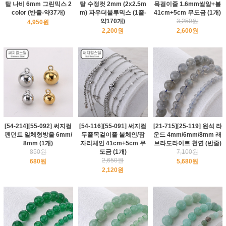
탈 나비 6mm 그린믹스 2
탈 수정컷 2mm (2x2.5m
목걸이줄 1.6mm쌀알+볼
color (반줄-약37개)
m) 파우더블루믹스 (1줄-
41cm+5cm 무도금 (1개)
약170개)
3,250원
4,950원
2,200원
2,600원
[54-214][55-092] 써지컬
[54-116][55-091] 써지컬
[21-715][25-119] 원석 라
펜던트 일체형방울 6mm/
두줄목걸이줄 볼체인/잠
운드 4mm/6mm/8mm 래
8mm (1개)
자리체인 41cm+5cm 무
브라도라이트 천연 (반줄)
850원
도금 (1개)
7,100원
2,650원
680원
5,680원
2,120원