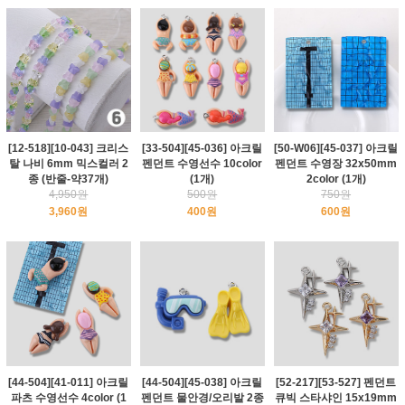
[12-518][10-043] 크리스
[33-504][45-036] 아크릴
[50-W06][45-037] 아크릴
탈 나비 6mm 믹스컬러 2
펜던트 수영선수 10color
펜던트 수영장 32x50mm
종 (반줄-약37개)
(1개)
2color (1개)
4,950원
500원
750원
3,960원
400원
600원
[44-504][41-011] 아크릴
[44-504][45-038] 아크릴
[52-217][53-527] 펜던트
파츠 수영선수 4color (1
펜던트 물안경/오리발 2종
큐빅 스타샤인 15x19mm