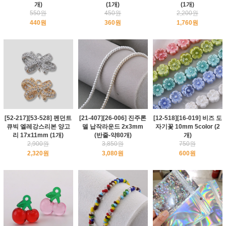
개)
(1개)
(1개)
550원
450원
2,200원
440원
360원
1,760원
[52-217][53-528] 펜던트
[21-407][26-006] 진주론
[12-518][16-019] 비즈 도
큐빅 엘레강스리본 양고
델 납작라운드 2x3mm
자기꽃 10mm 5color (2
리 17x11mm (1개)
(반줄-약80개)
개)
2,900원
3,850원
750원
2,320원
3,080원
600원