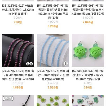
[33-318][41-019] 아크릴
[54-117][55-097] 써지컬
[54-117][55-098] 써지컬
파츠 피치거북이 18x24m
목걸이줄 8각뱀줄 0.8m
목걸이줄 번데기랍스터 4
m 연핑크 (5개)
m/1.2mm 40+5cm 무도
x11mm 53cm (1줄-50개)
900원
금 (1개)
8,800원
4,000원
720원
7,040원
3,200원
[20-307][25-126] 원석 축
[20-307][25-127] 원석 라
[52-603][45-039] 아크릴
구볼 3mm/4mm 수길라
운드 2mm 아쿠아마린 합
펜던트 거북이빵 야광 27
이트 천연 (반줄-약18cm)
성 (반줄-약18cm)
x31mm 연두 (1개)
6,100원
4,400원
400원
4,880원
3,520원
320원