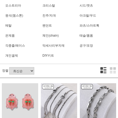
오스트리아
크리스탈
시드/캣츠
원석(젬스톤)
진주/자개
아크릴/우드
메탈
펜던트
파츠/스마트톡
은제품
체인(chain)
태슬/폼폼
각종줄/레이스
악세사리부자재
공구/포장
개인결제
DIY키트
정렬