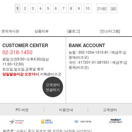
1
2
3
4
5
6
7
8
9
10
[다음]
[끝]
문의게시판
상품리뷰
[블로그]
[인스타그램]
CUSTOMER CENTER
BANK ACCOUNT
02-318-1450
농협 : 302-1254-1315-81 / 예금주:김
종재(비즈굿)
평일:오전9:30~오후4:30(점심
국민 : 417201-01-281551 / 예금주:김
11:30~12:30)
종재(비즈굿)
토요일,일요일,공휴일 휴무
당일발송마감 오전10시
카톡@비즈굿
고객센터
연결하기
PC 버전
이용안내
고객센터
비즈굿
/ 서울시 중구 퇴계로 36, 615호 (남창동,삼선빌딩)