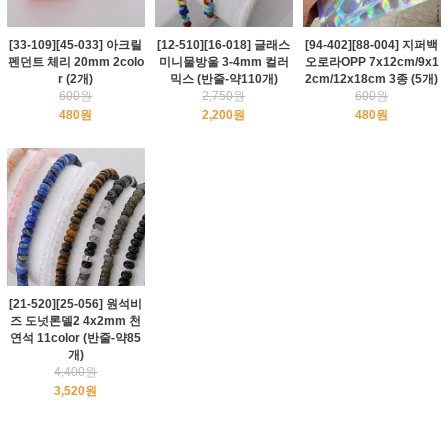
[33-109][45-033] 아크릴
[12-510][16-018] 글래스
[94-402][88-004] 지퍼백
펜던트 체리 20mm 2colo
미니물방울 3-4mm 컬러
오로라OPP 7x12cm/9x1
r (2개)
믹스 (반줄-약110개)
2cm/12x18cm 3종 (5개)
600원
2,750원
600원
480원
2,200원
480원
[21-520][25-056] 원석비
즈 도넛론델2 4x2mm 천
연석 11color (반줄-약85
개)
4,400원
3,520원