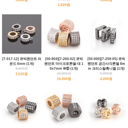
1,920원
[7-017-12] 큐빅펜던트 라
[50-904][7-260-02] 큐빅
[50-000][7-259-05] 큐빅
운드 6mm (1개)
펜던트 마이크로론델-대 1
펜던트 공간사각론델 8m
4,400원
0x7mm ⑩⑫ (1개)
m 크리스탈흑니켈 (1개)
20,000원
5,000원
3,520원
16,000원
4,000원