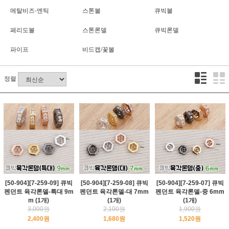
메탈비즈-엔틱
스톤볼
큐빅볼
페리도볼
스톤론델
큐빅론델
파이프
비드캡/꽃볼
정렬
[50-904][7-259-09] 큐빅
[50-904][7-259-08] 큐빅
[50-904][7-259-07] 큐빅
펜던트 육각론델-특대 9m
펜던트 육각론델-대 7mm
펜던트 육각론델-중 6mm
m (1개)
(1개)
(1개)
3,000원
2,100원
1,900원
2,400원
1,680원
1,520원