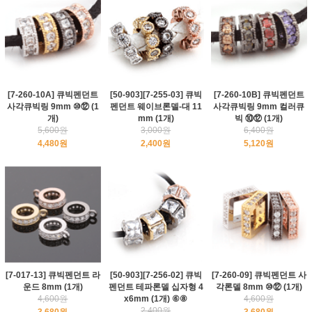
[7-260-10A] 큐빅펜던트
[50-903][7-255-03] 큐빅
[7-260-10B] 큐빅펜던트
사각큐빅링 9mm ⑩⑫ (1
펜던트 웨이브론델-대 11
사각큐빅링 9mm 컬러큐
개)
mm (1개)
빅 ⑩⑫ (1개)
5,600원
3,000원
6,400원
4,480원
2,400원
5,120원
[7-017-13] 큐빅펜던트 라
[50-903][7-256-02] 큐빅
[7-260-09] 큐빅펜던트 사
운드 8mm (1개)
펜던트 테파론델 십자형 4
각론델 8mm ⑩⑫ (1개)
4,600원
x6mm (1개) ⑥⑧
4,600원
2,400원
3,680원
3,680원