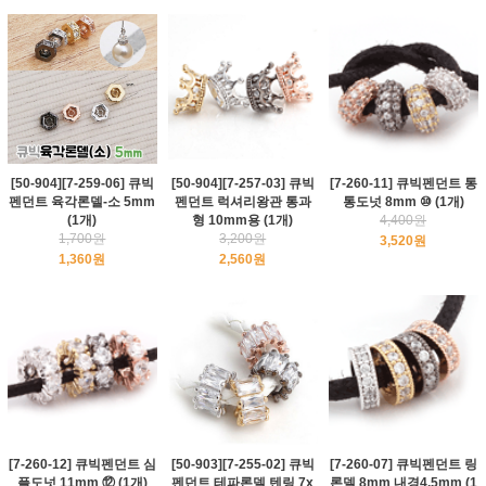
[50-904][7-259-06] 큐빅
[50-904][7-257-03] 큐빅
[7-260-11] 큐빅펜던트 통
펜던트 육각론델-소 5mm
펜던트 럭셔리왕관 통과
통도넛 8mm ⑩ (1개)
(1개)
형 10mm용 (1개)
4,400원
1,700원
3,200원
3,520원
1,360원
2,560원
[7-260-12] 큐빅펜던트 심
[50-903][7-255-02] 큐빅
[7-260-07] 큐빅펜던트 링
플도넛 11mm ⑫ (1개)
펜던트 테파론델 텐링 7x
론델 8mm 내경4.5mm (1