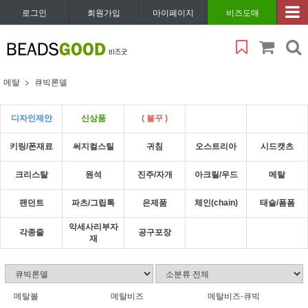
로그인
회원가입
마이페이지
비즈도매
메탈
큐빅론델
디자인제안
신상품
( 볼꾸 )
키링/폰재료
써지컬스틸
귀침
오스트리아
시드캣츠
크리스탈
원석
진주/자개
아크릴/우드
메탈
팬던트
파츠/그립톡
은제품
체인(chain)
태슬/폼폼
악세사리부자
각종줄
공구포장
재
메탈볼
메탈비즈
메탈비즈-큐빅