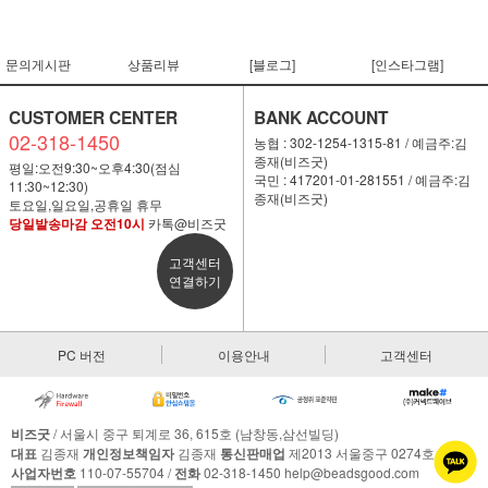
문의게시판
상품리뷰
[블로그]
[인스타그램]
CUSTOMER CENTER
BANK ACCOUNT
02-318-1450
농협 : 302-1254-1315-81 / 예금주:김
종재(비즈굿)
평일:오전9:30~오후4:30(점심
국민 : 417201-01-281551 / 예금주:김
11:30~12:30)
종재(비즈굿)
토요일,일요일,공휴일 휴무
당일발송마감 오전10시
카톡@비즈굿
고객센터
연결하기
PC 버전
이용안내
고객센터
비즈굿
/ 서울시 중구 퇴계로 36, 615호 (남창동,삼선빌딩)
대표
김종재
개인정보책임자
김종재
통신판매업
제2013 서울중구 0274호
사업자번호
110-07-55704 /
전화
02-318-1450 help@beadsgood.com