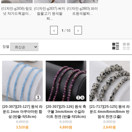
(디자인-g2850) 링도
(디자인-g2837) 써지
(디자인-g2803) 파이
넛 쟈가드목걸이...
컬물고기 원석팔
프원석팔찌...
찌...
1
/
10
정렬
[20-307][25-127] 원석 라
[20-307][25-126] 원석 축
[21-717][25-125] 원석 라
운드 2mm 아쿠아마린 합
구볼 3mm/4mm 수길라
운드 4mm/6mm/8mm 반
성 (반줄-약18cm)
이트 천연 (반줄-약18cm)
점석 천연 (1줄)
4,400원
6,100원
3,300원
3,520원
4,880원
2,640원