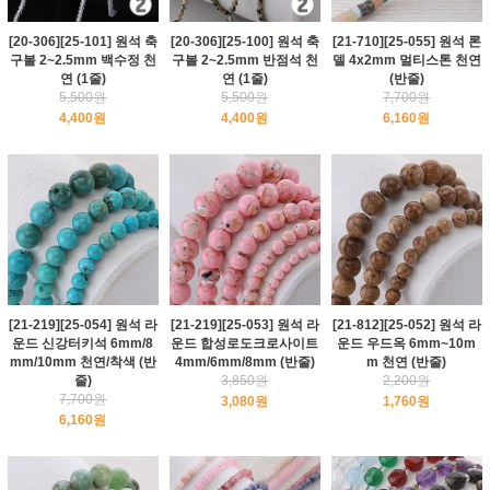
[20-306][25-101] 원석 축
[20-306][25-100] 원석 축
[21-710][25-055] 원석 론
구볼 2~2.5mm 백수정 천
구볼 2~2.5mm 반점석 천
델 4x2mm 멀티스톤 천연
연 (1줄)
연 (1줄)
(반줄)
5,500원
5,500원
7,700원
4,400원
4,400원
6,160원
[21-219][25-054] 원석 라
[21-219][25-053] 원석 라
[21-812][25-052] 원석 라
운드 신강터키석 6mm/8
운드 합성로도크로사이트
운드 우드옥 6mm~10m
mm/10mm 천연/착색 (반
4mm/6mm/8mm (반줄)
m 천연 (반줄)
줄)
3,850원
2,200원
7,700원
3,080원
1,760원
6,160원