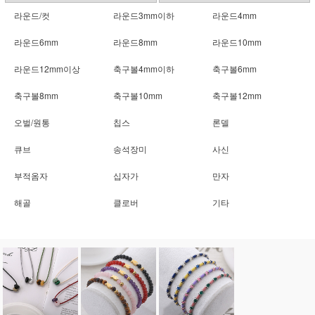
라운드/컷
라운드3mm이하
라운드4mm
라운드6mm
라운드8mm
라운드10mm
라운드12mm이상
축구볼4mm이하
축구볼6mm
축구볼8mm
축구볼10mm
축구볼12mm
오벌/원통
칩스
론델
큐브
송석장미
사신
부적옴자
십자가
만자
해골
클로버
기타