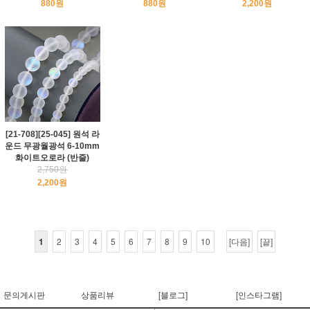
880원
880원
2,200원
[21-708][25-045] 원석 라
운드 무광월광석 6-10mm
화이트오로라 (반줄)
2,750원
2,200원
1
2
3
4
5
6
7
8
9
10
[다음]
[끝]
문의게시판
상품리뷰
[블로그]
[인스타그램]