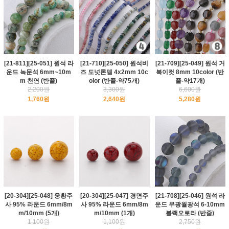
[21-811][25-051] 원석 라
[21-710][25-050] 원석비
[21-709][25-049] 원석 거
운드 녹문석 6mm~10m
즈 도넛론델 4x2mm 10c
북이컷 8mm 10color (반
m 천연 (반줄)
olor (반줄-약75개)
줄-약17개)
2,200원
3,300원
6,600원
1,760원
2,640원
5,280원
[20-304][25-048] 웅황주
[20-304][25-047] 경면주
[21-708][25-046] 원석 라
사 95% 라운드 6mm/8m
사 95% 라운드 6mm/8m
운드 무광월광석 6-10mm
m/10mm (5개)
m/10mm (1개)
블랙오로라 (반줄)
1,100원
1,100원
2,750원