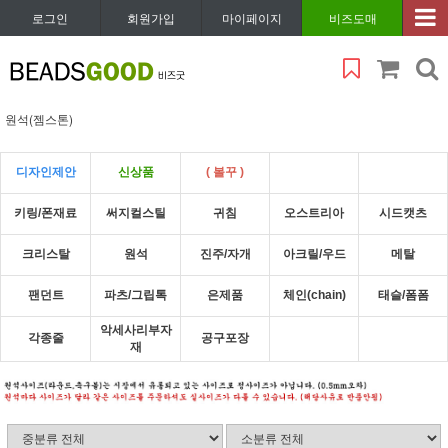
로그인
회원가입
마이페이지
비즈도매
원석(젬스톤)
디자인제안
신상품
( 볼꾸 )
키링/폰재료
써지컬스틸
귀침
오스트리아
시드캣츠
크리스탈
원석
진주/자개
아크릴/우드
메탈
팬던트
파츠/그립톡
은제품
체인(chain)
태슬/폼폼
악세사리부자
각종줄
공구포장
재