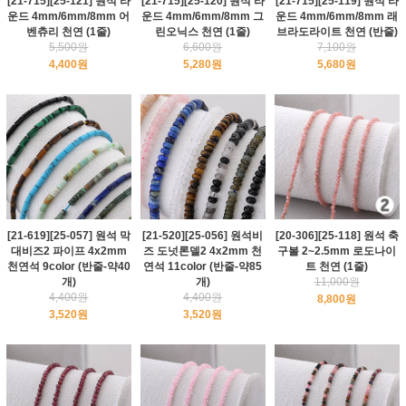
[21-715][25-121] 원석 라
[21-715][25-120] 원석 라
[21-715][25-119] 원석 라
운드 4mm/6mm/8mm 어
운드 4mm/6mm/8mm 그
운드 4mm/6mm/8mm 래
벤츄리 천연 (1줄)
린오닉스 천연 (1줄)
브라도라이트 천연 (반줄)
5,500원
6,600원
7,100원
4,400원
5,280원
5,680원
[21-619][25-057] 원석 막
[21-520][25-056] 원석비
[20-306][25-118] 원석 축
대비즈2 파이프 4x2mm
즈 도넛론델2 4x2mm 천
구볼 2~2.5mm 로도나이
천연석 9color (반줄-약40
연석 11color (반줄-약85
트 천연 (1줄)
개)
개)
11,000원
4,400원
4,400원
8,800원
3,520원
3,520원