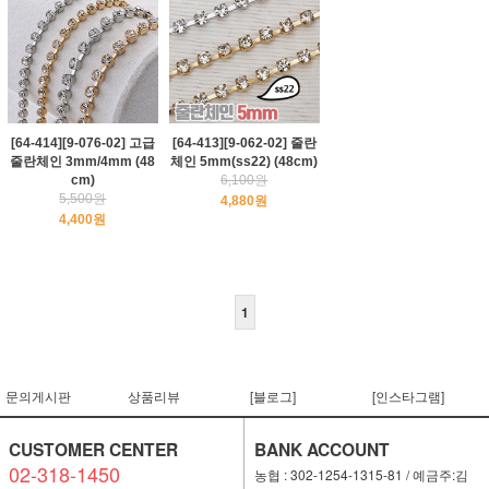
[64-414][9-076-02] 고급
[64-413][9-062-02] 줄란
줄란체인 3mm/4mm (48
체인 5mm(ss22) (48cm)
cm)
6,100원
5,500원
4,880원
4,400원
1
문의게시판
상품리뷰
[블로그]
[인스타그램]
CUSTOMER CENTER
BANK ACCOUNT
02-318-1450
농협 : 302-1254-1315-81 / 예금주:김