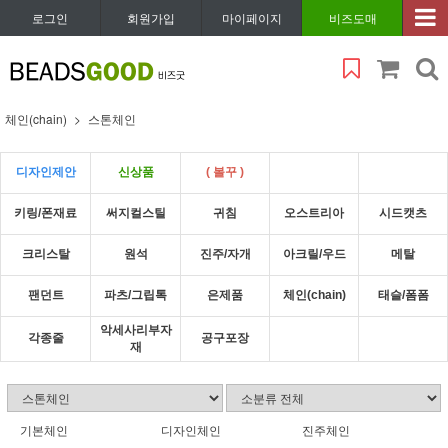
로그인
회원가입
마이페이지
비즈도매
체인(chain)
스톤체인
디자인제안
신상품
( 볼꾸 )
키링/폰재료
써지컬스틸
귀침
오스트리아
시드캣츠
크리스탈
원석
진주/자개
아크릴/우드
메탈
팬던트
파츠/그립톡
은제품
체인(chain)
태슬/폼폼
악세사리부자
각종줄
공구포장
재
기본체인
디자인체인
진주체인