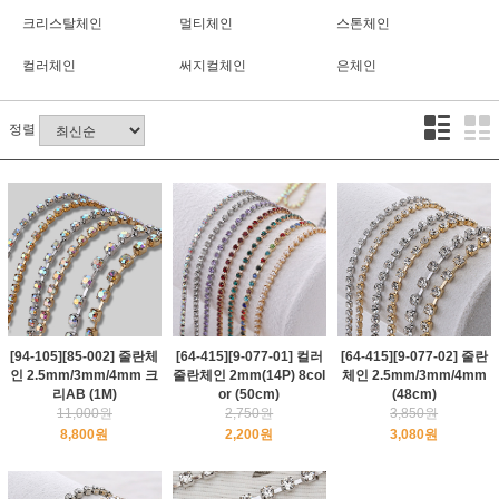
크리스탈체인
멀티체인
스톤체인
컬러체인
써지컬체인
은체인
정렬
[94-105][85-002] 줄란체
[64-415][9-077-01] 컬러
[64-415][9-077-02] 줄란
인 2.5mm/3mm/4mm 크
줄란체인 2mm(14P) 8col
체인 2.5mm/3mm/4mm
리AB (1M)
or (50cm)
(48cm)
11,000원
2,750원
3,850원
8,800원
2,200원
3,080원