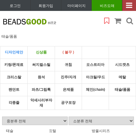
로그인
회원가입
마이페이지
비즈도매
태슬/폼폼
디자인제안
신상품
( 볼꾸 )
키링/폰재료
써지컬스틸
귀침
오스트리아
시드캣츠
크리스탈
원석
진주/자개
아크릴/우드
메탈
팬던트
파츠/그립톡
은제품
체인(chain)
태슬/폼폼
악세사리부자
각종줄
공구포장
재
태슬
깃털
방울시리즈