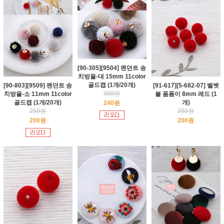
[90-305][9504] 펜던트 송
치방울-대 15mm 11color
골드캡 (1개/20개)
[90-803][9509] 펜던트 송
[91-617][5-682-07] 벨벳
300원
치방울-소 11mm 11color
볼 폼폼이 8mm 레드 (1
골드캡 (1개/20개)
개)
240원
250원
250원
200원
200원