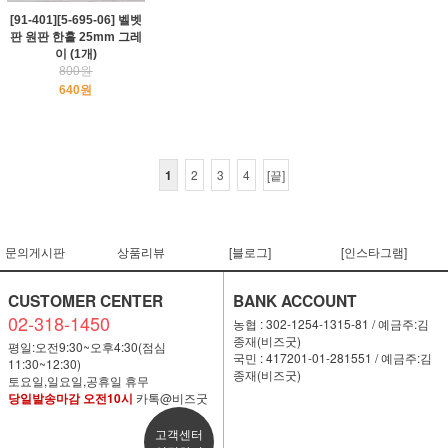
[91-401][5-695-06] 벨벳
판 원판 한홀 25mm 그레
이 (1개)
800원
640원
1
2
3
4
[끝]
문의게시판
상품리뷰
[블로그]
[인스타그램]
CUSTOMER CENTER
BANK ACCOUNT
02-318-1450
농협 : 302-1254-1315-81 / 예금주:김
종재(비즈굿)
평일:오전9:30~오후4:30(점심
국민 : 417201-01-281551 / 예금주:김
11:30~12:30)
종재(비즈굿)
토요일,일요일,공휴일 휴무
당일발송마감 오전10시
카톡@비즈굿
고객센터