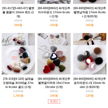
[91-617][5-683-07] 벨벳
[80-800][9602] 싸개단추
[80-800][9603] 싸개단추
볼 폼폼이 10mm 레드 (1
자수라운드 17mm 6colo
벨벳납작원 17mm 9colo
개)
r (1개)
r (1개/20개)
250원
400원
200원
200원
320원
160원
[78-319][9-320] 실태슬
[80-800][9604] 싸개단추
[80-800][9600] 싸개단추
오링태슬 트리태슬 27m
벨벳골지하트 19x17mm
송치라운드-대 15mm 9c
m 6color 골드 (1개)
10color (1개)
olor (1개/20개)
2,200원
300원
150원
1,760원
240원
120원