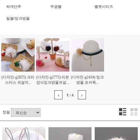
싸개단추
무광볼
벨벳시리즈
털볼/밍크방울
(디자인-g2825) 크리
(디자인-g2775) 리본
(디자인-g2434) 밍크
스마스 귀걸이...
장식밍크방울귀걸...
방울 초커목...
1
/
4
정렬