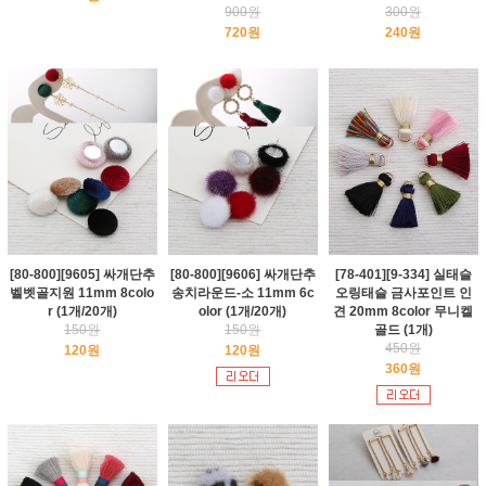
900원
300원
720원
240원
[80-800][9605] 싸개단추
[80-800][9606] 싸개단추
[78-401][9-334] 실태슬
벨벳골지원 11mm 8colo
송치라운드-소 11mm 6c
오링태슬 금사포인트 인
r (1개/20개)
olor (1개/20개)
견 20mm 8color 무니켈
150원
150원
골드 (1개)
450원
120원
120원
360원