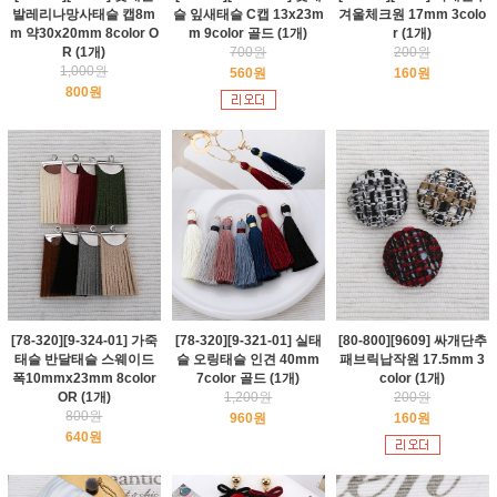
발레리나망사태슬 캡8m
슬 잎새태슬 C캡 13x23m
겨울체크원 17mm 3colo
m 약30x20mm 8color O
m 9color 골드 (1개)
r (1개)
R (1개)
700원
200원
1,000원
560원
160원
800원
[78-320][9-324-01] 가죽
[78-320][9-321-01] 실태
[80-800][9609] 싸개단추
태슬 반달태슬 스웨이드
슬 오링태슬 인견 40mm
패브릭납작원 17.5mm 3
폭10mmx23mm 8color
7color 골드 (1개)
color (1개)
OR (1개)
1,200원
200원
800원
960원
160원
640원