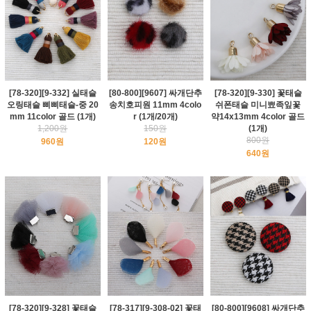
[78-320][9-332] 실태슬
[80-800][9607] 싸개단추
[78-320][9-330] 꽃태슬
오링태슬 삐삐태슬-중 20
송치호피원 11mm 4colo
쉬폰태슬 미니뾰족잎꽃
mm 11color 골드 (1개)
r (1개/20개)
약14x13mm 4color 골드
1,200원
150원
(1개)
800원
960원
120원
640원
[78-320][9-328] 꽃태슬
[78-317][9-308-02] 꽃태
[80-800][9608] 싸개단추