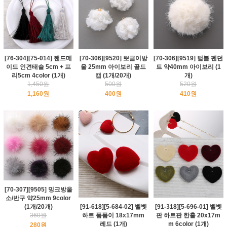
[76-304][75-014] 핸드메
[70-306][9520] 뽀글이방
[70-306][9519] 털볼 펜던
이드 인견태슬 5cm + 프
울 25mm 아이보리 골드
트 약40mm 아이보리 (1
리5cm 4color (1개)
캡 (1개/20개)
개)
1,450원
500원
520원
1,160원
400원
410원
[70-307][9505] 밍크방울
소/반구 약25mm 9color
(1개/20개)
[91-618][5-684-02] 벨벳
[91-318][5-696-01] 벨벳
360원
하트 폼폼이 18x17mm
판 하트판 한홀 20x17m
레드 (1개)
m 6color (1개)
280원