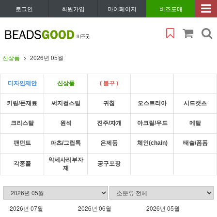
로그인
회원가입
마이페이지
비즈도매
신상품
2026년 05월
디자인제안
신상품
( 볼꾸 )
키링/폰재료
써지컬스틸
귀침
오스트리아
시드캣츠
크리스탈
원석
진주/자개
아크릴/우드
메탈
팬던트
파츠/그립톡
은제품
체인(chain)
태슬/폼폼
악세사리부자
각종줄
공구포장
재
2026년 07월
2026년 06월
2026년 05월