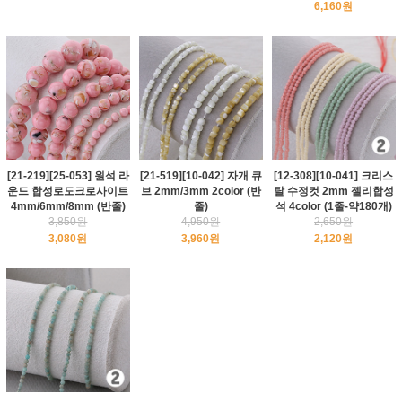
6,160원
[21-219][25-053] 원석 라
[21-519][10-042] 자개 큐
[12-308][10-041] 크리스
운드 합성로도크로사이트
브 2mm/3mm 2color (반
탈 수정컷 2mm 젤리합성
4mm/6mm/8mm (반줄)
줄)
석 4color (1줄-약180개)
3,850원
4,950원
2,650원
3,080원
3,960원
2,120원