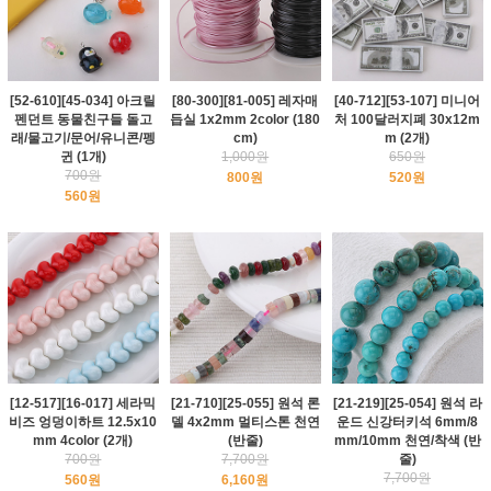
[52-610][45-034] 아크릴
[80-300][81-005] 레자매
[40-712][53-107] 미니어
펜던트 동물친구들 돌고
듭실 1x2mm 2color (180
처 100달러지폐 30x12m
래/물고기/문어/유니콘/펭
cm)
m (2개)
귄 (1개)
1,000원
650원
700원
800원
520원
560원
[12-517][16-017] 세라믹
[21-710][25-055] 원석 론
[21-219][25-054] 원석 라
비즈 엉덩이하트 12.5x10
델 4x2mm 멀티스톤 천연
운드 신강터키석 6mm/8
mm 4color (2개)
(반줄)
mm/10mm 천연/착색 (반
700원
7,700원
줄)
7,700원
560원
6,160원