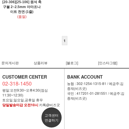
[20-306][25-106] 원석 축
구볼 2~2.5mm 아마조나
이트 천연 (1줄)
(품절)
1
문의게시판
상품리뷰
[블로그]
[인스타그램]
CUSTOMER CENTER
BANK ACCOUNT
02-318-1450
농협 : 302-1254-1315-81 / 예금주:김
종재(비즈굿)
평일:오전9:30~오후4:30(점심
국민 : 417201-01-281551 / 예금주:김
11:30~12:30)
종재(비즈굿)
토요일,일요일,공휴일 휴무
당일발송마감 오전10시
카톡@비즈굿
고객센터
연결하기