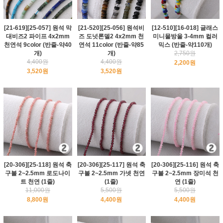
[21-619][25-057] 원석 막
[21-520][25-056] 원석비
[12-510][16-018] 글래스
대비즈2 파이프 4x2mm
즈 도넛론델2 4x2mm 천
미니물방울 3-4mm 컬러
천연석 9color (반줄-약40
연석 11color (반줄-약85
믹스 (반줄-약110개)
개)
개)
2,750원
4,400원
4,400원
2,200원
3,520원
3,520원
[20-306][25-118] 원석 축
[20-306][25-117] 원석 축
[20-306][25-116] 원석 축
구볼 2~2.5mm 로도나이
구볼 2~2.5mm 가넷 천연
구볼 2~2.5mm 장미석 천
트 천연 (1줄)
(1줄)
연 (1줄)
11,000원
5,500원
5,500원
8,800원
4,400원
4,400원