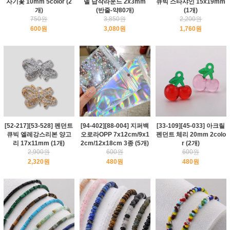
자기꽃 10mm 5color (2
델 납작라운드 2x3mm
큐빅 스타샤인 15x19mm
개)
(반줄-약80개)
(1개)
750원
3,850원
2,200원
600원
3,080원
1,760원
[52-217][53-528] 펜던트
[94-402][88-004] 지퍼백
[33-109][45-033] 아크릴
큐빅 엘레강스리본 양고
오로라OPP 7x12cm/9x1
펜던트 체리 20mm 2colo
리 17x11mm (1개)
2cm/12x18cm 3종 (5개)
r (2개)
2,900원
600원
600원
2,320원
480원
480원