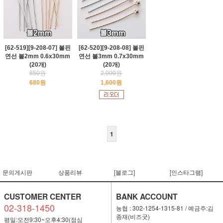
[62-519][9-208-07] 볼핀
[62-520][9-208-08] 볼핀
연선 볼2mm 0.6x30mm
연선 볼3mm 0.7x30mm
(20개)
(20개)
850원
2,000원
680원
1,600원
1
문의게시판
상품리뷰
[블로그]
[인스타그램]
CUSTOMER CENTER
BANK ACCOUNT
02-318-1450
농협 : 302-1254-1315-81 / 예금주:김
종재(비즈굿)
평일:오전9:30~오후4:30(점심