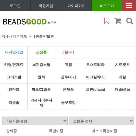
로그인
회원가입
마이페이지
비즈도매
악세사리부자재
T핀/9핀/볼핀
디자인제안
신상품
( 볼꾸 )
키링/폰재료
써지컬스틸
귀침
오스트리아
시드캣츠
크리스탈
원석
진주/자개
아크릴/우드
메탈
팬던트
파츠/그립톡
은제품
체인(chain)
태슬/폼폼
악세사리부자
각종줄
공구포장
재
팔찌줄
목걸이줄
마스크목걸이줄