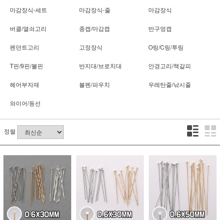
마감장식-세트
마감장식-줄
마감장식
버클/열쇠고리
종캡/마감캡
반구멍캡
펜던트고리
고정장식
O링/C링/투링
T핀/9핀/볼핀
반지대/브로치대
안경고리/책갈피
헤어부자재
볼펜/파우치
우레탄줄/낚시줄
와이어/동선
정렬