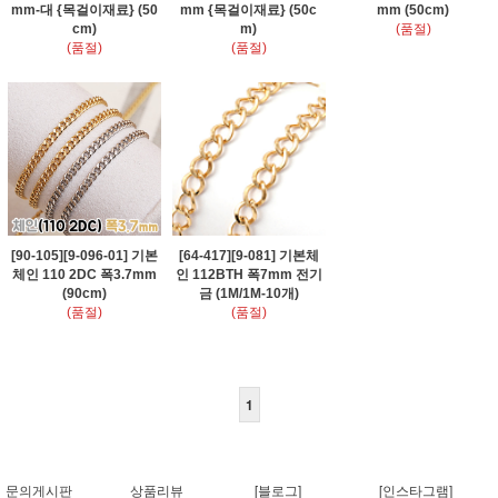
mm-대 {목걸이재료} (50
mm {목걸이재료} (50c
mm (50cm)
cm)
m)
(품절)
(품절)
(품절)
[90-105][9-096-01] 기본
[64-417][9-081] 기본체
체인 110 2DC 폭3.7mm
인 112BTH 폭7mm 전기
(90cm)
금 (1M/1M-10개)
(품절)
(품절)
1
문의게시판
상품리뷰
[블로그]
[인스타그램]