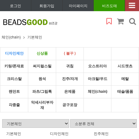
로그인
회원가입
마이페이지
비즈도매
체인(chain)
기본체인
디자인제안
신상품
( 볼꾸 )
키링/폰재료
써지컬스틸
귀침
오스트리아
시드캣츠
크리스탈
원석
진주/자개
아크릴/우드
메탈
팬던트
파츠/그립톡
은제품
체인(chain)
태슬/폼폼
악세사리부자
각종줄
공구포장
재
기본체인
디자인체인
진주체인