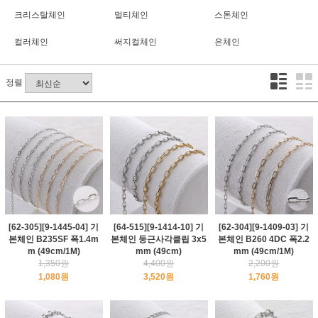
크리스탈체인
멀티체인
스톤체인
컬러체인
써지컬체인
은체인
정렬
[62-305][9-1445-04] 기
[64-515][9-1414-10] 기
[62-304][9-1409-03] 기
본체인 B235SF 폭1.4m
본체인 둥근사각클립 3x5
본체인 B260 4DC 폭2.2
m (49cm/1M)
mm (49cm)
mm (49cm/1M)
1,350원
4,400원
2,200원
1,080원
3,520원
1,760원