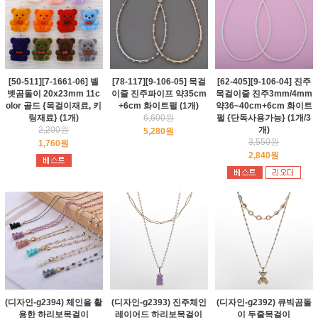
[50-511][7-1661-06] 벨
[78-117][9-106-05] 목걸
[62-405][9-106-04] 진주
벳곰돌이 20x23mm 11c
이줄 진주파이프 약35cm
목걸이줄 진주3mm/4mm
olor 골드 {목걸이재료, 키
+6cm 화이트펄 (1개)
약36~40cm+6cm 화이트
링재료} (1개)
6,600원
펄 {단독사용가능} (1개/3
2,200원
개)
5,280원
3,550원
1,760원
2,840원
(디자인-g2394) 체인을 활
(디자인-g2393) 진주체인
(디자인-g2392) 큐빅곰돌
용한 하리보목걸이
레이어드 하리보목걸이
이 두줄목걸이