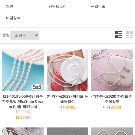
체인
팬던트고리
목걸이줄
마감장식
정렬
[21-401][5-550-08] 담수
(디자인-g2629) 하리보 두
(디자인-g2628) 하리보 진
진주오벌 약5x3mm Crea
줄목걸이
주목걸이
m (반줄-약17cm)
디자인제안
디자인제안
15,000원
12,000원