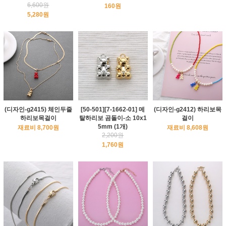
6,600원
160원
5,280원
(디자인-g2415) 체인두줄
[50-501][7-1662-01] 메
(디자인-g2412) 하리보목
하리보목걸이
탈하리보 곰돌이-소 10x1
걸이
5mm (1개)
재료비 8,700원
재료비 8,608원
2,200원
1,760원