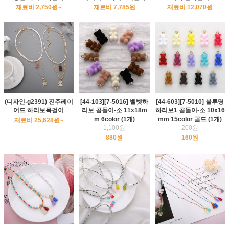
재료비 2,750원~
재료비 7,785원
재료비 12,070원
(디자인-g2391) 진주레이
[44-103][7-5016] 벨벳하
[44-603][7-5010] 불투명
어드 하리보목걸이
리보 곰돌이-소 11x18m
하리보1 곰돌이-소 10x16
m 6color (1개)
mm 15color 골드 (1개)
재료비 25,628원~
1,100원
200원
880원
160원