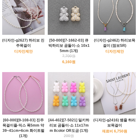
(디자인-g2627) 하리보 진
[50-000][7-1662-03] 큐
(디자인-g2462) 하리보목
주목걸이
빅하리보 곰돌이-소 10x1
걸이 (점보SR)
5mm (1개)
디자인제안
디자인제안
7,700원
6,160원
[60-000][9-108-03] 진주
[44-402][7-5021] 밀키하
(디자인-g2416) 뱀줄 하리
목걸이줄-믹스 폭5mm 약
리보 곰돌이-소 11x17m
보목걸이
39~41cm+6cm 화이트펄
m 8color OR도금 (1개)
재료비 6,750원
(1개)
200원