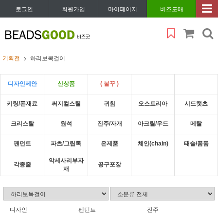
로그인
회원가입
마이페이지
비즈도매
기획전
하리보목걸이
디자인제안
신상품
( 볼꾸 )
키링/폰재료
써지컬스틸
귀침
오스트리아
시드캣츠
크리스탈
원석
진주/자개
아크릴/우드
메탈
팬던트
파츠/그립톡
은제품
체인(chain)
태슬/폼폼
악세사리부자
각종줄
공구포장
재
디자인
펜던트
진주