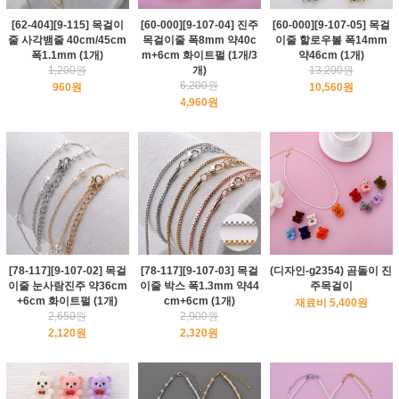
[62-404][9-115] 목걸이
[60-000][9-107-04] 진주
[60-000][9-107-05] 목걸
줄 사각뱀줄 40cm/45cm
목걸이줄 폭8mm 약40c
이줄 할로우볼 폭14mm
폭1.1mm (1개)
m+6cm 화이트펄 (1개/3
약46cm (1개)
1,200원
개)
13,200원
6,200원
960원
10,560원
4,960원
[78-117][9-107-02] 목걸
[78-117][9-107-03] 목걸
(디자인-g2354) 곰돌이 진
이줄 눈사람진주 약36cm
이줄 박스 폭1.3mm 약44
주목걸이
+6cm 화이트펄 (1개)
cm+6cm (1개)
재료비 5,400원
2,650원
2,900원
2,120원
2,320원