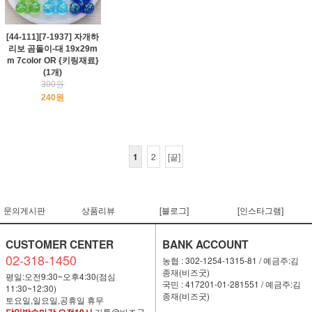
[44-111][7-1937] 자개하
리보 곰돌이-대 19x29m
m 7color OR {키링재료}
(1개)
300원
240원
1
2
[끝]
문의게시판
상품리뷰
[블로그]
[인스타그램]
CUSTOMER CENTER
BANK ACCOUNT
02-318-1450
농협 : 302-1254-1315-81 / 예금주:김
종재(비즈굿)
평일:오전9:30~오후4:30(점심
국민 : 417201-01-281551 / 예금주:김
11:30~12:30)
종재(비즈굿)
토요일,일요일,공휴일 휴무
카톡@비즈굿