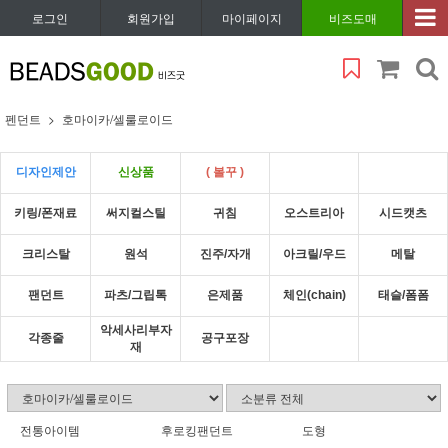
로그인
회원가입
마이페이지
비즈도매
펜던트
호마이카/셀룰로이드
디자인제안
신상품
( 볼꾸 )
키링/폰재료
써지컬스틸
귀침
오스트리아
시드캣츠
크리스탈
원석
진주/자개
아크릴/우드
메탈
팬던트
파츠/그립톡
은제품
체인(chain)
태슬/폼폼
악세사리부자
각종줄
공구포장
재
전통아이템
후로킹팬던트
도형