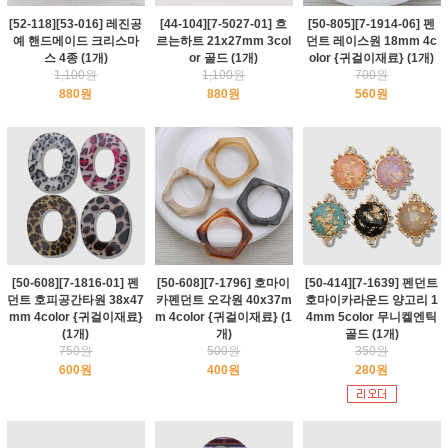
[52-118][53-016] 레진공
[44-104][7-5027-01] 흐
[50-805][7-1914-06] 펜
예 핸드메이드 크리스마
르는하트 21x27mm 3col
던트 레이스원 18mm 4c
스 4종 (1개)
or 골드 (1개)
olor {귀걸이재료} (1개)
1,100원
1,100원
700원
880원
880원
560원
[50-608][7-1816-01] 펜
[50-608][7-1796] 호마이
[50-414][7-1639] 펜던트
던트 호피공간타원 38x47
카펜던트 오각원 40x37m
호마이카라운드 양고리 1
mm 4color {귀걸이재료}
m 4color {귀걸이재료} (1
4mm 5color 무니켈엔틱
(1개)
개)
골드 (1개)
750원
500원
350원
600원
400원
280원