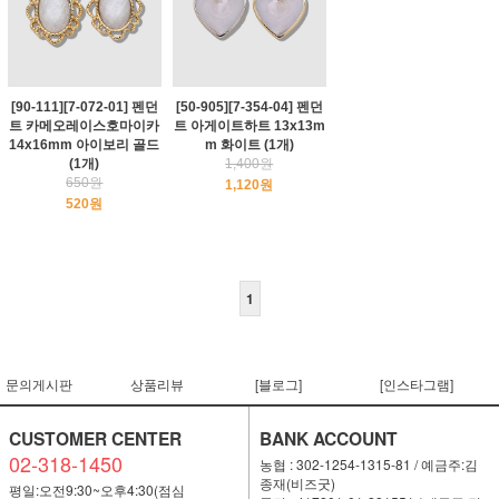
[90-111][7-072-01] 펜던
[50-905][7-354-04] 펜던
트 카메오레이스호마이카
트 아게이트하트 13x13m
14x16mm 아이보리 골드
m 화이트 (1개)
(1개)
1,400원
650원
1,120원
520원
1
문의게시판
상품리뷰
[블로그]
[인스타그램]
CUSTOMER CENTER
BANK ACCOUNT
02-318-1450
농협 : 302-1254-1315-81 / 예금주:김
종재(비즈굿)
평일:오전9:30~오후4:30(점심