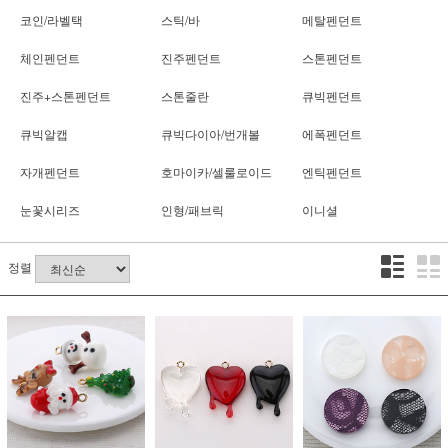
코인/라벨택
스틱/바
메탈펜던트
체인펜던트
진주펜던트
스톤펜던트
진주+스톤펜던트
스톤줄란
큐빅펜던트
큐빅알캡
큐빅다이아/번개볼
에폭펜던트
자개펜던트
호마이카/셀룰로이드
엔틱펜던트
눈꽃시리즈
인형/패브릭
이니셜
정렬