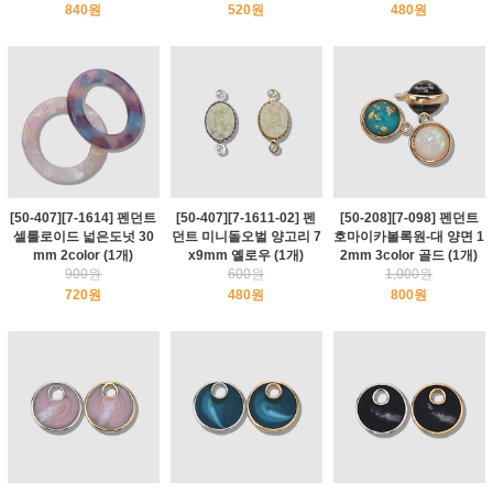
840원
520원
480원
[50-407][7-1614] 펜던트
[50-407][7-1611-02] 펜
[50-208][7-098] 펜던트
셀룰로이드 넓은도넛 30
던트 미니돌오벌 양고리 7
호마이카볼록원-대 양면 1
mm 2color (1개)
x9mm 옐로우 (1개)
2mm 3color 골드 (1개)
900원
600원
1,000원
720원
480원
800원