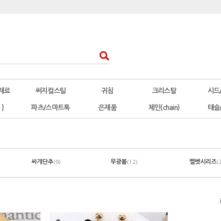
재료
써지컬스틸
귀침
크리스탈
시드
 }
파츠/스마트톡
은제품
체인(chain)
태슬
싸개단추
무광볼
벨벳시리즈
(9)
(12)
(