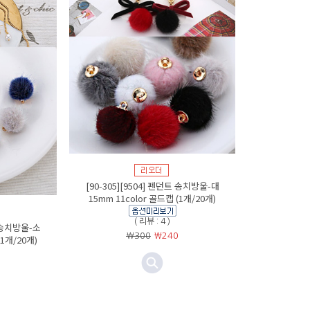
[90-305][9504] 펜던트 송치방울-대
15mm 11color 골드캡 (1개/20개)
( 리뷰 : 4 )
트 송치방울-소
￦300
￦
240
(1개/20개)