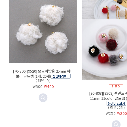
[70-306][9520] 뽀글이방울 25mm 아이
보리 골드캡 (1개/20개)
( 리뷰 : 0 )
￦500
￦
400
[90-803][9509] 펜던
11mm 11color 골드캡 
( 리뷰 : 23 )
￦250
￦
200