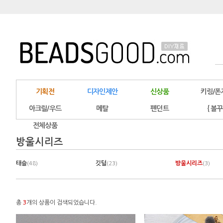
기획전
디자인제안
신상품
키링/폰
아크릴/우드
메탈
펜던트
{ 볼꾸
전체상품
방울시리즈
태슬
깃털
방울시리즈
(48)
(23)
(3)
총
3
개의 상품이 검색되었습니다.