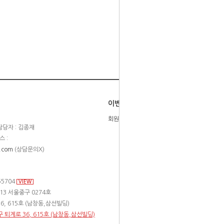
이벤트
회원등급제
당자 : 김종재
스 :
.com
(상담문의X)
55704
VIEW
13 서울중구 0274호
6, 615호 (남창동,삼선빌딩)
구 퇴계로 36, 615호 (남창동,삼선빌딩)