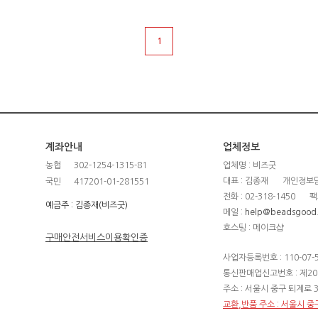
1
계좌안내
업체정보
농협
302-1254-1315-81
업체명 : 비즈굿
대표 : 김종재
개인정보담
국민
417201-01-281551
전화 : 02-318-1450
팩
예금주 : 김종재(비즈굿)
메일 :
help@beadsgood
호스팅 : 메이크샵
구매안전서비스이용확인증
사업자등록번호 : 110-07-
통신판매업신고번호 : 제20
주소 : 서울시 중구 퇴계로 3
교환,반품 주소 : 서울시 중