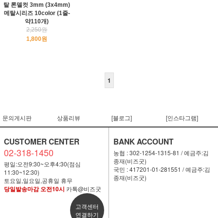
탈 론델컷 3mm (3x4mm)
메탈시리즈 10color (1줄-
약110개)
2,250원
1,800원
1
문의게시판
상품리뷰
[블로그]
[인스타그램]
CUSTOMER CENTER
BANK ACCOUNT
02-318-1450
농협 : 302-1254-1315-81 / 예금주:김
종재(비즈굿)
평일:오전9:30~오후4:30(점심
국민 : 417201-01-281551 / 예금주:김
11:30~12:30)
종재(비즈굿)
토요일,일요일,공휴일 휴무
당일발송마감 오전10시
카톡@비즈굿
고객센터
연결하기