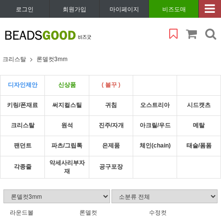
로그인
회원가입
마이페이지
비즈도매
크리스탈
론델컷3mm
디자인제안
신상품
( 볼꾸 )
키링/폰재료
써지컬스틸
귀침
오스트리아
시드캣츠
크리스탈
원석
진주/자개
아크릴/우드
메탈
팬던트
파츠/그립톡
은제품
체인(chain)
태슬/폼폼
악세사리부자
각종줄
공구포장
재
라운드볼
론델컷
수정컷