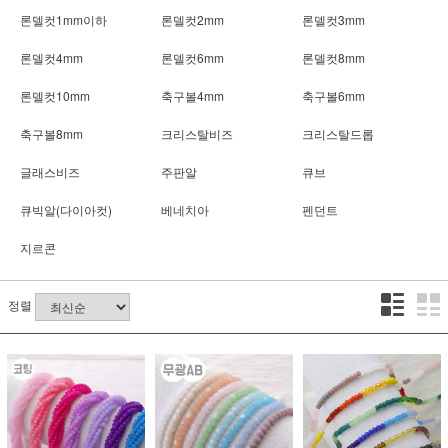
론델컷1mm이하
론델컷2mm
론델컷3mm
론델컷4mm
론델컷6mm
론델컷8mm
론델컷10mm
축구볼4mm
축구볼6mm
축구볼8mm
크리스탈비즈
크리스탈드롭
글래스비즈
주판알
큐브
큐빅알(다이아컷)
베네치아
펜던트
지르콘
정렬