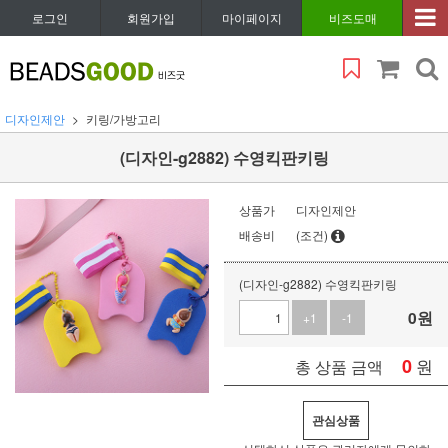
로그인
회원가입
마이페이지
비즈도매
디자인제안
키링/가방고리
(디자인-g2882) 수영킥판키링
상품가
디자인제안
배송비
(조건)
(디자인-g2882) 수영킥판키링
0
원
+1
-1
0
원
총 상품 금액
관심상품