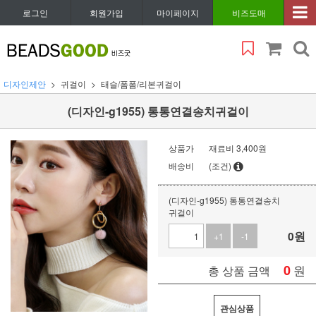
로그인
회원가입
마이페이지
비즈도매
디자인제안
귀걸이
태슬/폼폼/리본귀걸이
(디자인-g1955) 통통연결송치귀걸이
상품가
재료비 3,400원
배송비
(조건)
(디자인-g1955) 통통연결송치
귀걸이
0
원
+1
-1
0
원
총 상품 금액
관심상품