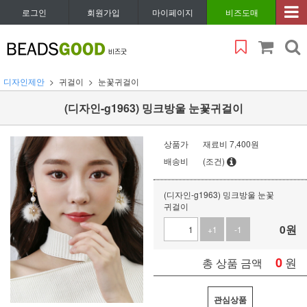
로그인
회원가입
마이페이지
비즈도매
디자인제안
귀걸이
눈꽃귀걸이
(디자인-g1963) 밍크방울 눈꽃귀걸이
상품가
재료비 7,400원
배송비
(조건)
(디자인-g1963) 밍크방울 눈꽃
귀걸이
0
원
+1
-1
0
원
총 상품 금액
관심상품