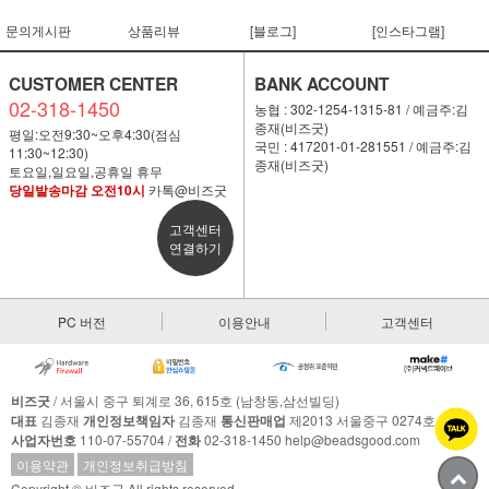
문의게시판
상품리뷰
[블로그]
[인스타그램]
CUSTOMER CENTER
BANK ACCOUNT
02-318-1450
농협 : 302-1254-1315-81 / 예금주:김
종재(비즈굿)
평일:오전9:30~오후4:30(점심
국민 : 417201-01-281551 / 예금주:김
11:30~12:30)
종재(비즈굿)
토요일,일요일,공휴일 휴무
당일발송마감 오전10시
카톡@비즈굿
고객센터
연결하기
PC 버전
이용안내
고객센터
비즈굿
/ 서울시 중구 퇴계로 36, 615호 (남창동,삼선빌딩)
대표
김종재
개인정보책임자
김종재
통신판매업
제2013 서울중구 0274호
사업자번호
110-07-55704 /
전화
02-318-1450 help@beadsgood.com
이용약관
개인정보취급방침
Copyright © 비즈굿 All rights reserved.