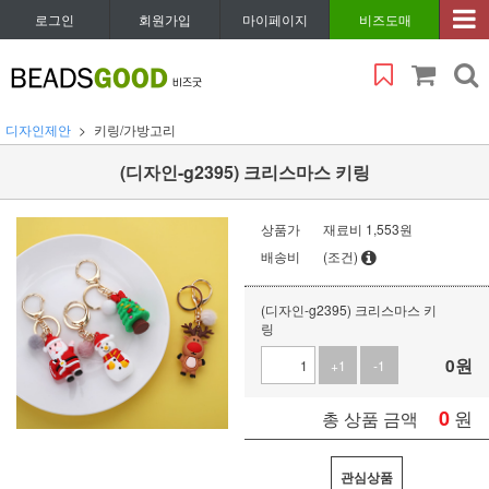
로그인
회원가입
마이페이지
비즈도매
디자인제안
키링/가방고리
(디자인-g2395) 크리스마스 키링
상품가
재료비 1,553원
배송비
(조건)
(디자인-g2395) 크리스마스 키
링
0
원
+1
-1
0
원
총 상품 금액
관심상품