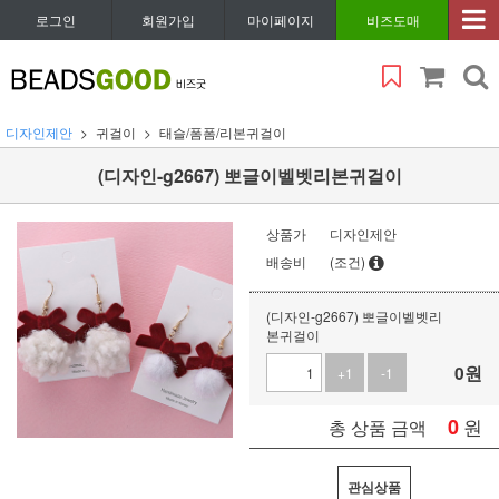
로그인
회원가입
마이페이지
비즈도매
디자인제안
귀걸이
태슬/폼폼/리본귀걸이
(디자인-g2667) 뽀글이벨벳리본귀걸이
상품가
디자인제안
배송비
(조건)
(디자인-g2667) 뽀글이벨벳리
본귀걸이
0
원
+1
-1
0
원
총 상품 금액
관심상품